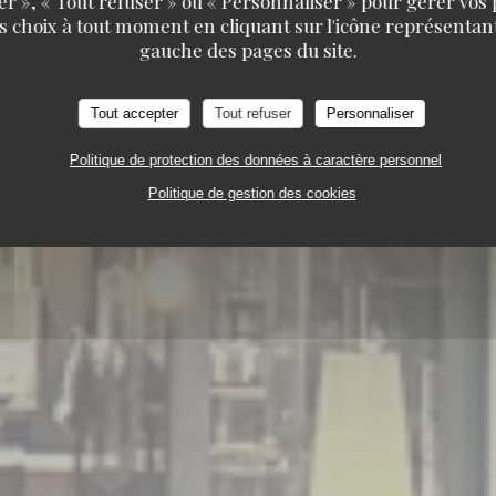
er », « Tout refuser » ou « Personnaliser » pour gérer vos
s choix à tout moment en cliquant sur l'icône représentant
gauche des pages du site.
Tout accepter
Tout refuser
Personnaliser
Politique de protection des données à caractère personnel
Politique de gestion des cookies
TAURANT
5 PLACE TOSCANE 77700 SERRIS-VAL