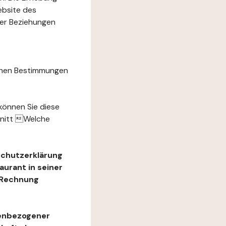
ebsite des
rer Beziehungen
chen Bestimmungen
können Sie diese
hnitt Welche
schutzerklärung
urant in seiner
e Rechnung
nenbezogener