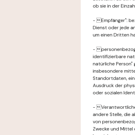
ob sie in der Einz
- Empfänger": beze
Dienst oder jede a
um einen Dritten ha
- personenbezogene
identifizierbare na
natürliche Person" g
insbesondere mitt
Standortdaten, ei
Ausdruck der physis
oder sozialen Ident
- Verantwortlicher
andere Stelle, die
von personenbezog
Zwecke und Mittel 