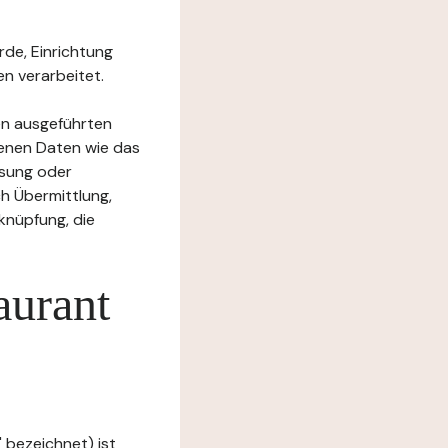
rde, Einrichtung
n verarbeitet.
en ausgeführten
enen Daten wie das
ssung oder
h Übermittlung,
knüpfung, die
aurant
 bezeichnet) ist