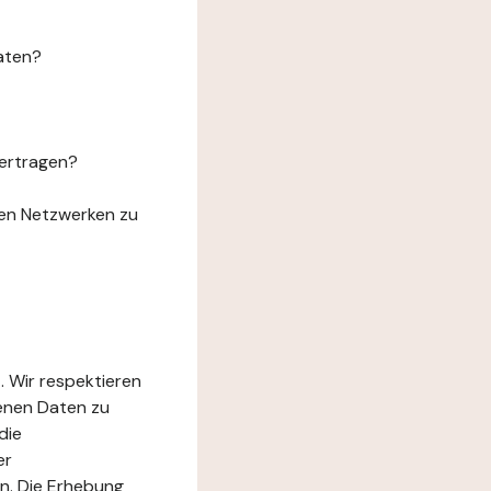
aten?
ertragen?
len Netzwerken zu
. Wir respektieren
genen Daten zu
die
er
n. Die Erhebung