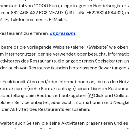
Stammkapital von 10000 Euro, eingetragen im Handelsregister 
mmer 882 468 432 RCS MEAUX (USt-IdNr. FR22882468432), mit
E, Telefonnummer: -, E-Mail: -.
Restaurant zu erfahren,
Impressum
.
 betreibt die vorliegende Website (siehe Website" wie oben d
dem Internetnutzer, der sie verwendet oder besucht, Informat
 Aktivitäten des Restaurants, die angebotenen Speisekarten 
 oder auch von Restaurantkunden hinterlassene Bewertungen 
 Funktionalitäten und/oder Informationen an, die es den Nutz
kontaktieren (siehe Kontaktanfrage), einen Tisch im Restauran
lbestellung beim Restaurant aufzugeben (Click and Collect")
olchen Service anbietet, aber auch Informationen und Neuigke
der Aktivität des Restaurants einzusehen.
waltet auch Seiten, die seine Aktivitäten präsentieren und es