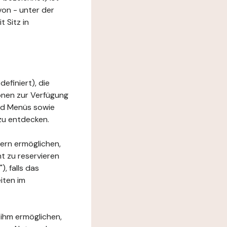
von - unter der
 Sitz in
efiniert), die
ionen zur Verfügung
und Menüs sowie
zu entdecken.
ern ermöglichen,
t zu reservieren
, falls das
iten im
 ihm ermöglichen,