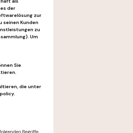
haft als
es der
Softwarelösung zur
zu seinen Kunden
enstleistungen zu
ngssammlung). Um
önnen Sie
tieren.
ltieren, die unter
policy.
folgenden Begriffe,