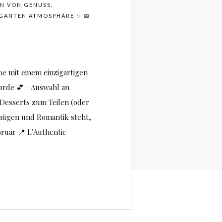
VON GENUSS, VE
NTEN ATMOSPHÄRE ✨ 📅 FR
be mit einem einzigartigen
urde 💕 - Auswahl an
 Desserts zum Teilen (oder
gnügen und Romantik steht,
ruar 📍 L’Authentic