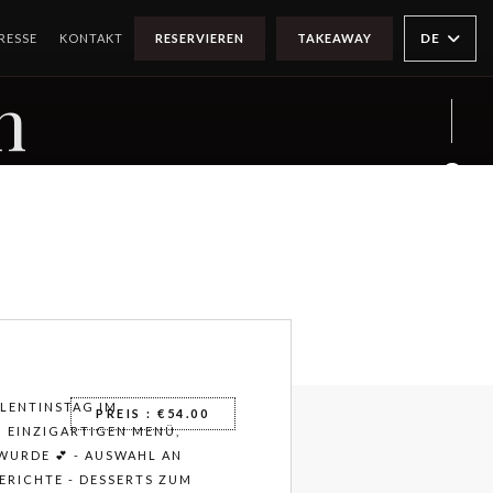
DE
RESSE
KONTAKT
RESERVIEREN
TAKEAWAY
n
Face
Twit
Inst
VALENTINSTAG IM
PREIS : €54.00
EM EINZIGARTIGEN MENÜ,
WURDE 💕 - AUSWAHL AN
ICHTE - DESSERTS ZUM TE