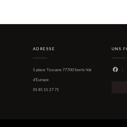
ADRESSE
UNS 
5 place Toscane 77700 Serris-Val
Faceb
((öffnet ein neues Fenster))
d'Europe
01 85 15 27 71