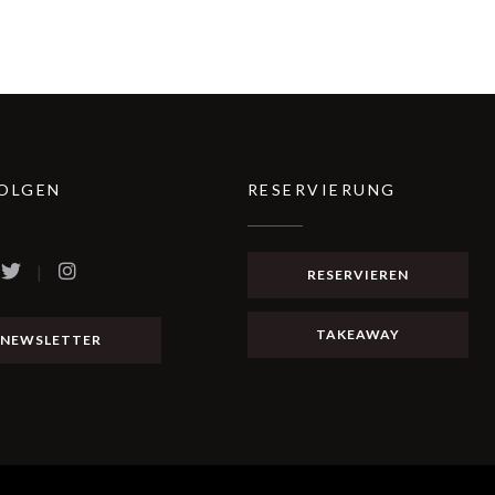
FOLGEN
RESERVIERUNG
RESERVIEREN
ook ((öffnet ein neues Fenster))
Twitter ((öffnet ein neues Fenster))
Instagram ((öffnet ein neues Fenster))
TAKEAWAY
NEWSLETTER