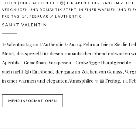
ILEN (ODER AUCH NICHT 😏) EIN ABEND, DER GANZ IM ZEICHEN 
RGNÜGEN UND ROMANTIK STEHT, IN EINER WARMEN UND ELEGA
EITAG, 14. FEBRUAR 📍 L’AUTHENTIC
SANKT VALENTIN
✨ Valentinstag im L’Authentic ✨ Am 14. Februar feiern Sie die Lie
Menü, das speziell für diesen romantischen Abend entworfen w
Aperitifs - Genießbare Vorspeisen - Großzügige Hauptgerichte -
auch nicht 😏) Ein Abend, der ganz im Zeichen von Genuss, Ver
in einer warmen und eleganten Atmosphäre ✨ 📅 Freitag, 14. Feb
((ÖFFNET EIN NEUES FENSTER))
MEHR INFORMATIONEN