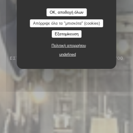
OK, αποδοχή όλων
Απόρριψε όλα τα "μπισκότα" (cookies)
Εξατομίκευση
Πολιτική απορρήτου
undefined
ΕΣΤΙΑΤΟΡΙΟ ΜΠΑΡ
5 PLACE TOSCANE 77700
SERRIS-VAL D'EUROPE