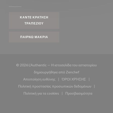
ΚΆΝΤΕ ΚΡΆΤΗΣΗ
ΤΡΑΠΕΖΙΟΎ
ΠΑΊΡΝΩ ΜΑΚΡΙΆ
© 2026 L'Authentic — Η ιστοσελίδα του εστιατορίου
((ανοίγει σε νέο παρά
δημιουργήθηκε από
Zenchef
Αποποίηση ευθύνης
ΌΡΟΙ ΧΡΉΣΗΣ
((ανοίγει σε νέο παράθυρο))
((ανοίγει σε νέο παράθυ
Πολιτική προστασίας προσωπικών δεδομένων
((ανοίγει σε νέο παράθυρο))
Πολιτική για τα cookies
Προσβασιμότητα
((ανοίγει σε νέο παράθυρο))
((ανοίγει σε νέο παρά