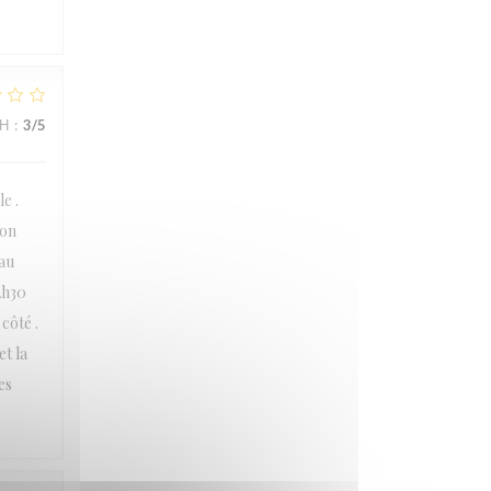
ΜΉ
:
3
/5
e .
ion
eau
2h30
côté .
t la
es