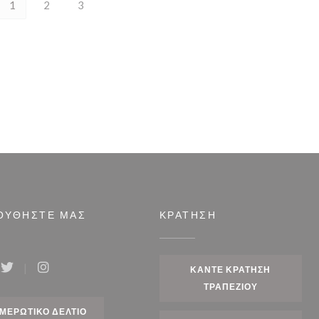
1
2
3
ΟΥΘΉΣΤΕ ΜΑΣ
ΚΡΆΤΗΣΗ
ΚΆΝΤΕ ΚΡΆΤΗΣΗ
ook ((ανοίγει σε νέο παράθυρο))
Twitter ((ανοίγει σε νέο παράθυρο))
Instagram ((ανοίγει σε νέο παράθυρο))
ΤΡΑΠΕΖΙΟΎ
ΜΕΡΩΤΙΚΌ ΔΕΛΤΊΟ