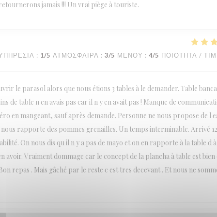
etournerons jamais !!! Un vrai piège à touriste.
ΥΠΗΡΕΣΊΑ
:
1
/5
ΑΤΜΌΣΦΑΙΡΑ
:
3
/5
ΜΕΝΟΎ
:
4
/5
ΠΟΙΌΤΗΤΑ / ΤΙ
rir le parasol alors que nous étions 3 tables à le demander. Table bancal
sins de table n en avais pas car il n y en avait pas ! Manque de communicat
apéro en mangeant, sauf après demande. Personne ne nous propose de l 
 nous rapporte des pommes grenailles. Un temps interminable. Arrivé 1
lité. On nous dis qu il n y a pas de mayo et on en rapporte à la table d à 
 avoir. Vraiment dommage car le concept de la plancha à table est bien e
on repas . Mais gâché par le reste c est tres decevant . Et nous ne somm