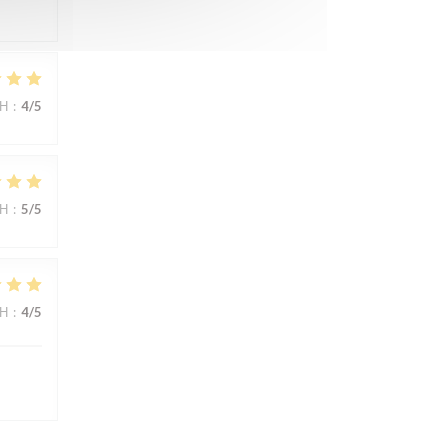
ΜΉ
:
4
/5
ΜΉ
:
5
/5
ΜΉ
:
4
/5