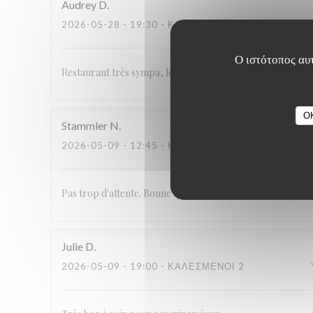
Audrey
D
2026-05-28
- 19:30 - ΚΑΛΕΣΜΈΝΟΙ 2
Ο ιστότοπος αυτ
Restaurant très sympa, le service est souriant et rapide. Les
O
Stammler
N
2026-05-09
- 12:45 - ΚΑΛΕΣΜΈΝΟΙ 6
Pas trop d'attente. Bonne qualité de la viande
Julie
D
2026-05-09
- 19:00 - ΚΑΛΕΣΜΈΝΟΙ 2