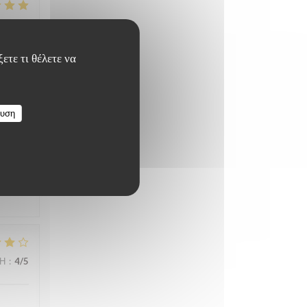
ΜΉ
:
5
/5
ετε τι θέλετε να
ευση
ΜΉ
:
5
/5
ΜΉ
:
4
/5