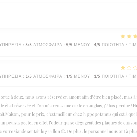
ΥΠΗΡΕΣΊΑ
:
5
/5
ΑΤΜΌΣΦΑΙΡΑ
:
5
/5
ΜΕΝΟΎ
:
4
/5
ΠΟΙΌΤΗΤΑ / ΤΙ
ΥΠΗΡΕΣΊΑ
:
1
/5
ΑΤΜΌΣΦΑΙΡΑ
:
1
/5
ΜΕΝΟΎ
:
1
/5
ΠΟΙΌΤΗΤΑ / ΤΙ
ortie à deux, nous avons réservé en amont afin d’être bien placé, mais à
e était réservée et l’on m’a remis une carte en anglais, j’étais perdue ! N
t fait Maison, pour le prix, c’est meilleur chez hippopotamus qui est à que
un peu suspecte, en effet l’odeur qui se dégageait des plaques de cuisso
 votre viande sentait le graillon 🤢. De plus, le personnel nous ont à plu