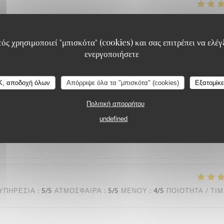
ΥΠΗΡΕΣΊΑ
:
5
/5
ΑΤΜΌΣΦΑΙΡΑ
:
5
/5
ΜΕΝΟΎ
:
5
/5
ΠΟΙΌΤΗΤΑ / ΤΙ
ός χρησιμοποιεί "μπισκότα" (cookies) και σας επιτρέπει να ελέγξ
 assiettes sont bien garnis ! J’y retournerai avec plaisir !
ενεργοποιήσετε
K, αποδοχή όλων
Απόρριψε όλα τα "μπισκότα" (cookies)
Εξατομίκ
ΥΠΗΡΕΣΊΑ
:
5
/5
ΑΤΜΌΣΦΑΙΡΑ
Πολιτική απορρήτου
:
4
/5
ΜΕΝΟΎ
:
4
/5
ΠΟΙΌΤΗΤΑ / ΤΙ
undefined
ΥΠΗΡΕΣΊΑ
:
5
/5
ΑΤΜΌΣΦΑΙΡΑ
:
5
/5
ΜΕΝΟΎ
:
4
/5
ΠΟΙΌΤΗΤΑ / ΤΙ