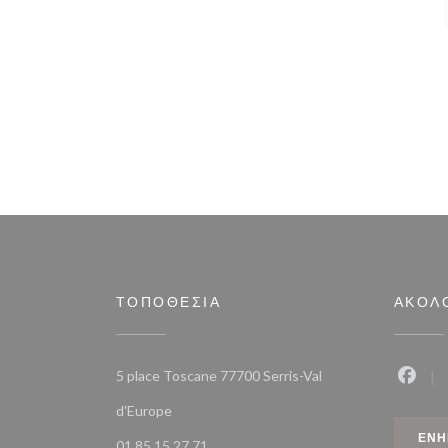
ΤΟΠΟΘΕΣΊΑ
ΑΚΟΛ
5 place Toscane 77700 Serris-Val
Faceb
((ανοίγει σε νέο παράθυρο))
d'Europe
ΕΝΗ
01 85 15 27 71