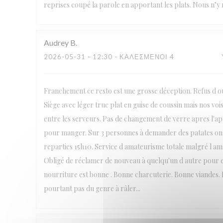
reprises coupé la parole en apportant les plats. Nous n’y r
Audrey
B
2026-05-31
- 12:30 - ΚΑΛΕΣΜΈΝΟΙ 4
Franchement ce resto est une grosse déception. Refus d ouv
Siège avec léger truc plat en guise de coussin mais nos voi
entre les serveurs. Pas de changement de verre apres l'
pour manger. Sur 3 personnes à demander des patates on
reparties 15h10. Service d amateurisme totale malgré l amabi
Obligé de réclamer de nouveau à quelqu'un d autre pour en
nourriture est bonne . Bonne charcuterie. Bonne viandes. B
pourtant pas du genre à râler...