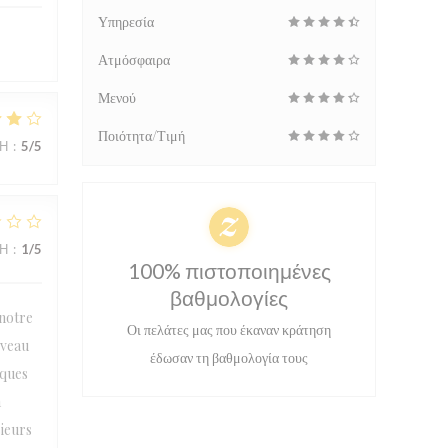
Υπηρεσία
Ατμόσφαιρα
Μενού
Ποιότητα/Τιμή
ΜΉ
:
5
/5
ΜΉ
:
1
/5
100% πιστοποιημένες
βαθμολογίες
 notre
Οι πελάτες μας που έκαναν κράτηση
iveau
έδωσαν τη βαθμολογία τους
lques
n
sieurs