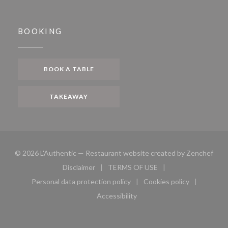
BOOKING
BOOK A TABLE
TAKEAWAY
((op
© 2026 L'Authentic — Restaurant website created by
Zenchef
Disclaimer
TERMS OF USE
((opens in a new window))
((opens in a new window))
Personal data protection policy
Cookies policy
((opens in a new window))
((opens in a new 
Accessibility
((opens in a new window))