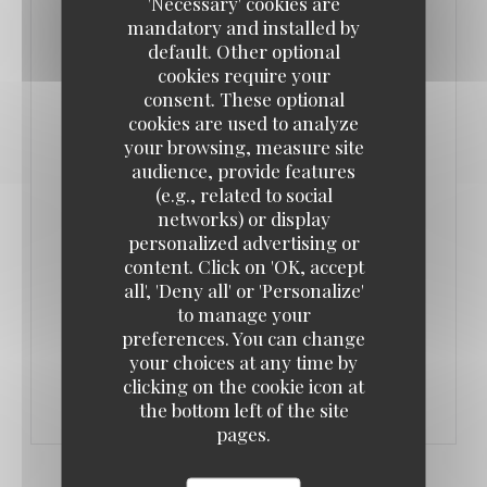
'Necessary' cookies are
aussi.
mandatory and installed by
default. Other optional
L’Authentic est né de la collaboration de deux
cookies require your
consent. These optional
associés. Adrien Del Pozo, entrepreneur dans
cookies are used to analyze
l’informatique puis dans la location de salles, et
your browsing, measure site
Olivier Souverain, traiteur depuis vingt ans et
audience, provide features
partenaire de plusieurs restaurants parisiens.
(e.g., related to social
networks) or display
Adrien Del Pozo réalise un rêve de jeunesse : créer
personalized advertising or
un lieu bon enfant, aux influences typiquement
content. Click on 'OK, accept
françaises.
all', 'Deny all' or 'Personalize'
to manage your
preferences. You can change
((OPENS IN A NEW WINDOW))
READ THE ARTICLE
your choices at any time by
clicking on the cookie icon at
the bottom left of the site
pages.