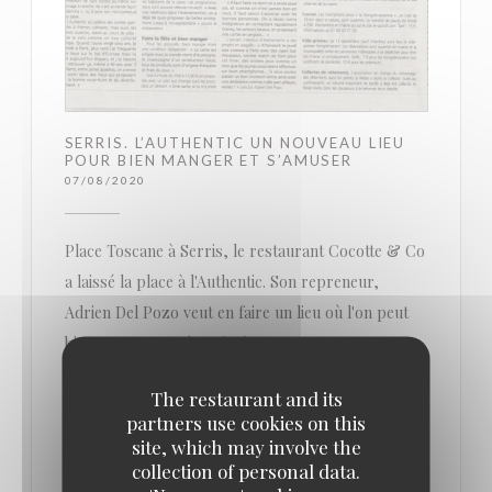
SERRIS. L’AUTHENTIC UN NOUVEAU LIEU
POUR BIEN MANGER ET S’AMUSER
07/08/2020
Place Toscane à Serris, le restaurant Cocotte & Co
a laissé la place à l'Authentic. Son repreneur,
Adrien Del Pozo veut en faire un lieu où l'on peut
bien manger et très animé.
The restaurant and its
Où sortir le soir, le week-end ? Au Val d’Europe,
partners use cookies on this
sur la place Toscane, le petit nouveau tient à se
site, which may involve the
démarquer : on y mange bien et on s’y amusera
collection of personal data.