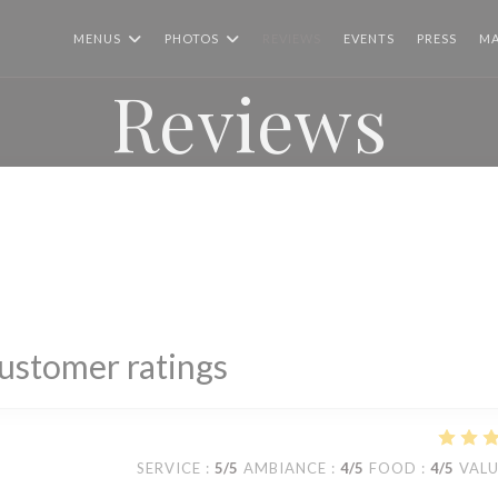
MENUS
PHOTOS
REVIEWS
EVENTS
PRESS
MA
Reviews
ustomer ratings
SERVICE
:
5
/5
AMBIANCE
:
4
/5
FOOD
:
4
/5
VAL