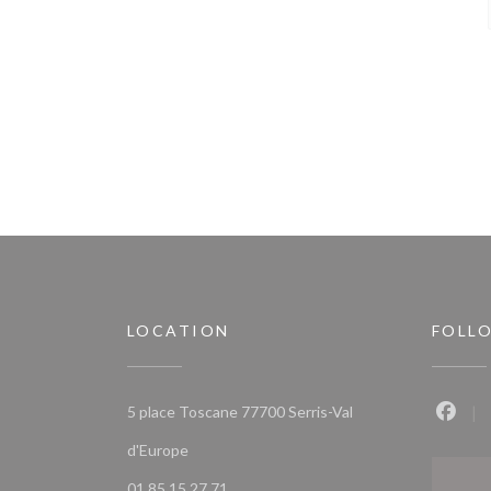
LOCATION
FOLL
5 place Toscane 77700 Serris-Val
Faceb
((opens in a new window))
d'Europe
01 85 15 27 71