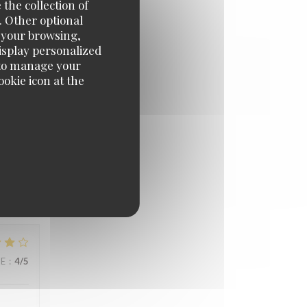
 the collection of
. Other optional
UE
:
5
/5
e your browsing,
display personalized
e' to manage your
okie icon at the
UE
:
5
/5
UE
:
4
/5