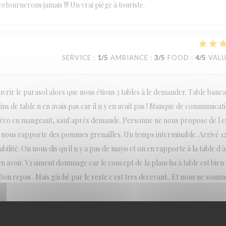
etournerons jamais !!! Un vrai piège à touriste.
SERVICE
:
1
/5
AMBIANCE
:
3
/5
FOOD
:
4
/5
VAL
rir le parasol alors que nous étions 3 tables à le demander. Table bancal
sins de table n en avais pas car il n y en avait pas ! Manque de communicat
apéro en mangeant, sauf après demande. Personne ne nous propose de l 
 nous rapporte des pommes grenailles. Un temps interminable. Arrivé 1
lité. On nous dis qu il n y a pas de mayo et on en rapporte à la table d à 
 avoir. Vraiment dommage car le concept de la plancha à table est bien e
on repas . Mais gâché par le reste c est tres decevant . Et nous ne somm