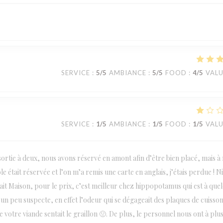
SERVICE
:
5
/5
AMBIANCE
:
5
/5
FOOD
:
4
/5
VAL
SERVICE
:
1
/5
AMBIANCE
:
1
/5
FOOD
:
1
/5
VAL
ortie à deux, nous avons réservé en amont afin d’être bien placé, mais à
e était réservée et l’on m’a remis une carte en anglais, j’étais perdue ! N
t fait Maison, pour le prix, c’est meilleur chez hippopotamus qui est à que
un peu suspecte, en effet l’odeur qui se dégageait des plaques de cuisso
 votre viande sentait le graillon 🤢. De plus, le personnel nous ont à plu