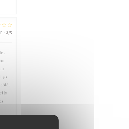
UE
:
3
/5
e .
ion
eau
2h30
côté .
t la
es