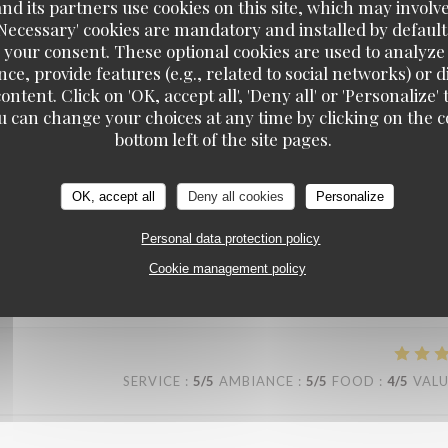
d its partners use cookies on this site, which may involve
'Necessary' cookies are mandatory and installed by default
SERVICE
:
5
/5
AMBIANCE
:
5
/5
FOOD
:
5
/5
VAL
 your consent. These optional cookies are used to analyz
ce, provide features (e.g., related to social networks) or 
ontent. Click on 'OK, accept all', 'Deny all' or 'Personaliz
 assiettes sont bien garnis ! J’y retournerai avec plaisir !
u can change your choices at any time by clicking on the co
bottom left of the site pages.
OK, accept all
Deny all cookies
Personalize
SERVICE
:
5
/5
AMBIANCE
:
4
/5
FOOD
:
4
/5
VAL
Personal data protection policy
Cookie management policy
SERVICE
:
5
/5
AMBIANCE
:
5
/5
FOOD
:
4
/5
VAL