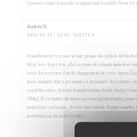
reprises coupé la parole en apportant les plats. Nous n’y r
Audrey
B
2026-05-31
- 12:30 - GUESTS 4
Franchement ce resto est une grosse déception. Refus d ouv
Siège avec léger truc plat en guise de coussin mais nos voi
entre les serveurs. Pas de changement de verre apres l'
pour manger. Sur 3 personnes à demander des patates on
reparties 15h10. Service d amateurisme totale malgré l amabi
Obligé de réclamer de nouveau à quelqu'un d autre pour en
nourriture est bonne . Bonne charcuterie. Bonne viandes. B
pourtant pas du genre à râler...