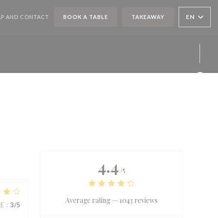
EN
P AND CONTACT
BOOK A TABLE
TAKEAWAY
Face
Twit
Inst
4.4
/5
Average rating —
1043 reviews
UE
:
3
/5