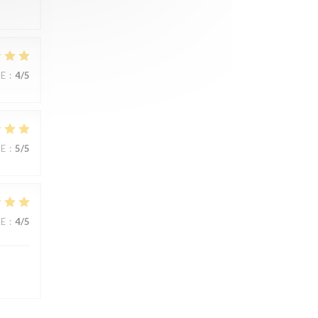
UE
:
4
/5
UE
:
5
/5
UE
:
4
/5