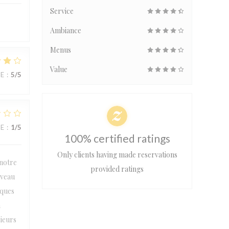
Service
Ambiance
Menus
Value
UE
:
5
/5
UE
:
1
/5
100% certified ratings
Only clients having made reservations
 notre
provided ratings
iveau
lques
n
sieurs