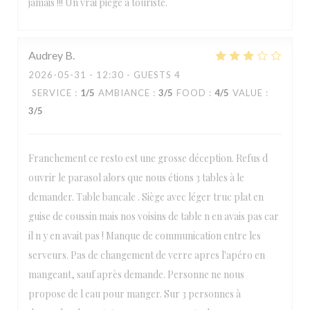
jamais !!! Un vrai piège à touriste.
Audrey
B
2026-05-31
- 12:30 - GUESTS 4
SERVICE
:
1
/5
AMBIANCE
:
3
/5
FOOD
:
4
/5
VALUE
:
3
/5
Franchement ce resto est une grosse déception. Refus d
ouvrir le parasol alors que nous étions 3 tables à le
demander. Table bancale . Siège avec léger truc plat en
guise de coussin mais nos voisins de table n en avais pas car
il n y en avait pas ! Manque de communication entre les
serveurs. Pas de changement de verre apres l'apéro en
mangeant, sauf après demande. Personne ne nous
propose de l eau pour manger. Sur 3 personnes à