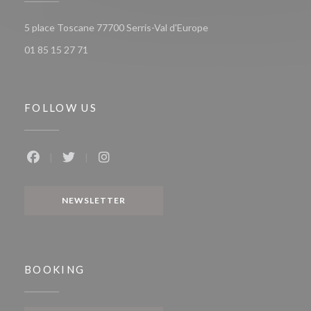
((opens in a new window
5 place Toscane 77700 Serris-Val d'Europe
01 85 15 27 71
FOLLOW US
Facebook ((opens in a new window))
Twitter ((opens in a new window))
Instagram ((opens in a new window))
NEWSLETTER
BOOKING