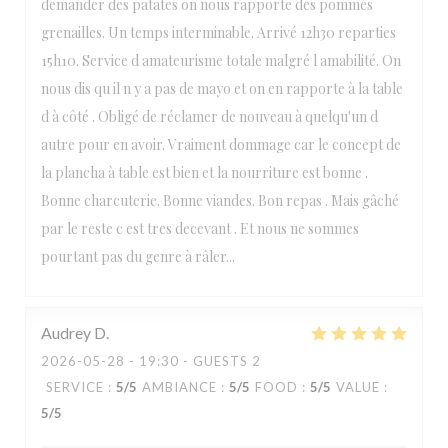
demander des patates on nous rapporte des pommes
grenailles. Un temps interminable. Arrivé 12h30 reparties
15h10. Service d amateurisme totale malgré l amabilité. On
nous dis qu il n y a pas de mayo et on en rapporte à la table
d à côté . Obligé de réclamer de nouveau à quelqu'un d
autre pour en avoir. Vraiment dommage car le concept de
la plancha à table est bien et la nourriture est bonne .
Bonne charcuterie. Bonne viandes. Bon repas . Mais gâché
par le reste c est tres decevant . Et nous ne sommes
pourtant pas du genre à râler...
Audrey
D
2026-05-28
- 19:30 - GUESTS 2
SERVICE
:
5
/5
AMBIANCE
:
5
/5
FOOD
:
5
/5
VALUE
:
5
/5