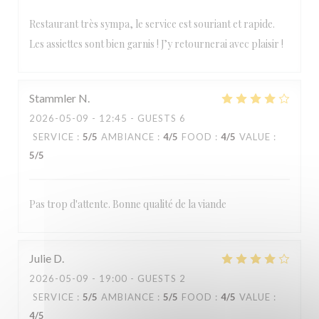
Restaurant très sympa, le service est souriant et rapide.
Les assiettes sont bien garnis ! J’y retournerai avec plaisir !
Stammler
N
2026-05-09
- 12:45 - GUESTS 6
SERVICE
:
5
/5
AMBIANCE
:
4
/5
FOOD
:
4
/5
VALUE
:
5
/5
Pas trop d'attente. Bonne qualité de la viande
Julie
D
2026-05-09
- 19:00 - GUESTS 2
SERVICE
:
5
/5
AMBIANCE
:
5
/5
FOOD
:
4
/5
VALUE
:
4
/5