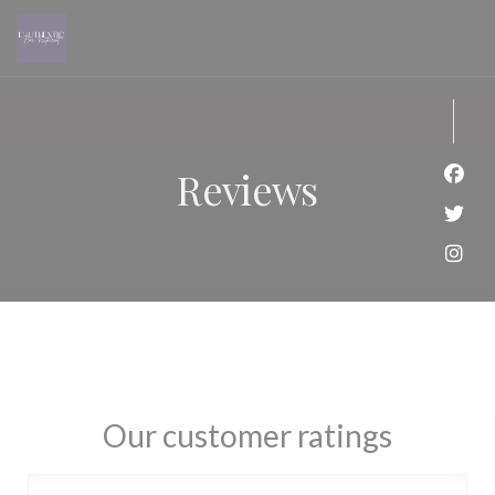
Personalizing your cookie choices
Reviews
Face
Twit
Inst
Our customer ratings