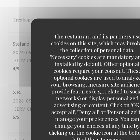
Très bon à voir pour revenir un jour
The restaurant and its partners us
cookies on this site, which may invol
Stefano
S
the collection of personal data.
2026-05-03
- 20:00 - GUESTS 2
'Necessary' cookies are mandatory a
SERVICE
:
5
/5
AMBIANCE
:
4
/5
FOOD
:
5
/5
VALUE
:
installed by default. Other optional
4
/5
cookies require your consent. Thes
optional cookies are used to analyz
your browsing, measure site audienc
provide features (e.g., related to soci
X
R
networks) or display personalized
2026-05-02
- 20:30 - GUESTS 2
advertising or content. Click on 'OK
SERVICE
:
5
/5
AMBIANCE
:
5
/5
FOOD
:
5
/5
VALUE
:
accept all', 'Deny all' or 'Personalize' 
5
/5
manage your preferences. You can
change your choices at any time by
clicking on the cookie icon at the bot
left of the site pages.