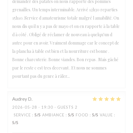
demander des patates on nous rapporte des pommes
grenailles. Un temps interminable. Arrivé 12h30 reparties
15h10. Service d amateurisme totale malgré l amabilité. On
nous dis qu il n y a pas de mayo et on en rapporte à la table
d à côté . Obligé de réclamer de nouveau à quelqu'un d
autre pour en avoir. Vraiment dommage car le concept de
la plancha à table est bien et la nourriture est bonne .
Bonne charcuterie. Bonne viandes. Bon repas . Mais gâché
par le reste c est tres decevant . Et nous ne sommes
pourtant pas du genre à râler...
Audrey
D
2026-05-28
- 19:30 - GUESTS 2
SERVICE
:
5
/5
AMBIANCE
:
5
/5
FOOD
:
5
/5
VALUE
:
5
/5