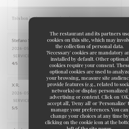
Très bon à voir pour revenir un jour
The restaurant and its partners us
cookies on this site, which may invol
Stefano
S
the collection of personal data.
2026-05-03
- 20:00 - GUESTS 2
'Necessary' cookies are mandatory a
SERVICE
:
5
/5
AMBIANCE
:
4
/5
FOOD
:
5
/5
VALUE
:
installed by default. Other optional
4
/5
cookies require your consent. Thes
optional cookies are used to analyz
your browsing, measure site audienc
provide features (e.g., related to soci
X
R
networks) or display personalized
2026-05-02
- 20:30 - GUESTS 2
advertising or content. Click on 'OK
SERVICE
:
5
/5
AMBIANCE
:
5
/5
FOOD
:
5
/5
VALUE
:
accept all', 'Deny all' or 'Personalize' 
5
/5
manage your preferences. You can
change your choices at any time by
clicking on the cookie icon at the bot
left of the site pages.