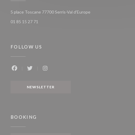
((opens in a new window
5 place Toscane 77700 Serris-Val d'Europe
01 85 15 27 71
FOLLOW US
Facebook ((opens in a new window))
Twitter ((opens in a new window))
Instagram ((opens in a new window))
NEWSLETTER
BOOKING