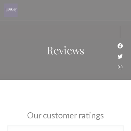
Personalizing your cookie choices
Reviews
Face
Twit
Inst
Our customer ratings