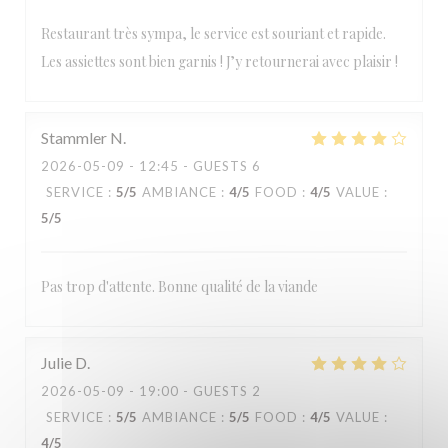
Restaurant très sympa, le service est souriant et rapide.
Les assiettes sont bien garnis ! J’y retournerai avec plaisir !
Stammler
N
2026-05-09
- 12:45 - GUESTS 6
SERVICE
:
5
/5
AMBIANCE
:
4
/5
FOOD
:
4
/5
VALUE
:
5
/5
Pas trop d'attente. Bonne qualité de la viande
Julie
D
2026-05-09
- 19:00 - GUESTS 2
SERVICE
:
5
/5
AMBIANCE
:
5
/5
FOOD
:
4
/5
VALUE
:
4
/5