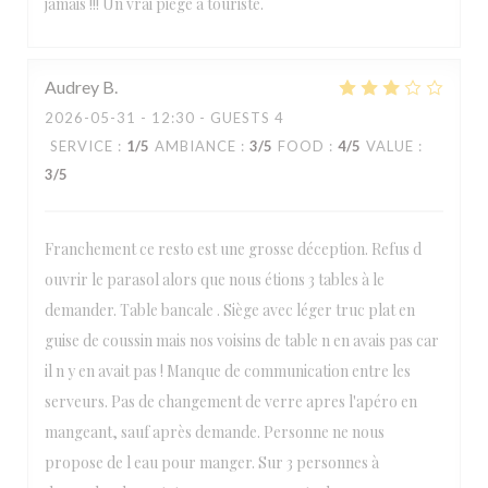
jamais !!! Un vrai piège à touriste.
Audrey
B
2026-05-31
- 12:30 - GUESTS 4
SERVICE
:
1
/5
AMBIANCE
:
3
/5
FOOD
:
4
/5
VALUE
:
3
/5
Franchement ce resto est une grosse déception. Refus d
ouvrir le parasol alors que nous étions 3 tables à le
demander. Table bancale . Siège avec léger truc plat en
guise de coussin mais nos voisins de table n en avais pas car
il n y en avait pas ! Manque de communication entre les
serveurs. Pas de changement de verre apres l'apéro en
mangeant, sauf après demande. Personne ne nous
propose de l eau pour manger. Sur 3 personnes à