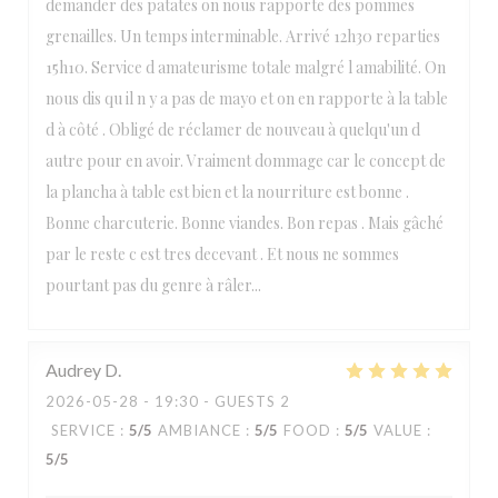
demander des patates on nous rapporte des pommes
grenailles. Un temps interminable. Arrivé 12h30 reparties
15h10. Service d amateurisme totale malgré l amabilité. On
nous dis qu il n y a pas de mayo et on en rapporte à la table
d à côté . Obligé de réclamer de nouveau à quelqu'un d
autre pour en avoir. Vraiment dommage car le concept de
la plancha à table est bien et la nourriture est bonne .
Bonne charcuterie. Bonne viandes. Bon repas . Mais gâché
par le reste c est tres decevant . Et nous ne sommes
pourtant pas du genre à râler...
Audrey
D
2026-05-28
- 19:30 - GUESTS 2
SERVICE
:
5
/5
AMBIANCE
:
5
/5
FOOD
:
5
/5
VALUE
:
5
/5