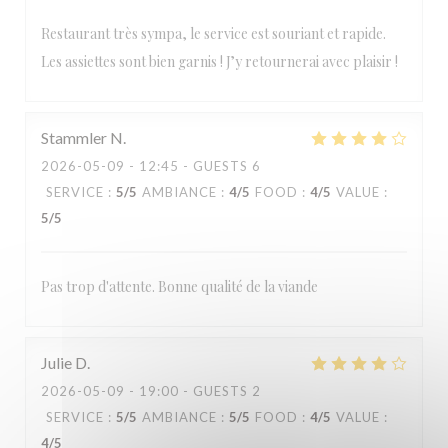
Restaurant très sympa, le service est souriant et rapide.
Les assiettes sont bien garnis ! J’y retournerai avec plaisir !
Stammler
N
2026-05-09
- 12:45 - GUESTS 6
SERVICE
:
5
/5
AMBIANCE
:
4
/5
FOOD
:
4
/5
VALUE
:
5
/5
Pas trop d'attente. Bonne qualité de la viande
Julie
D
2026-05-09
- 19:00 - GUESTS 2
SERVICE
:
5
/5
AMBIANCE
:
5
/5
FOOD
:
4
/5
VALUE
:
4
/5