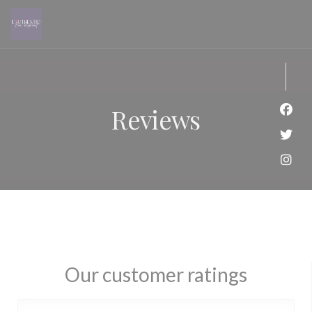
Personalizing your cookie choices
Reviews
Face
Twit
Inst
Our customer ratings