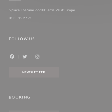
((opens in a new window
5 place Toscane 77700 Serris-Val d'Europe
01 85 15 27 71
FOLLOW US
Facebook ((opens in a new window))
Twitter ((opens in a new window))
Instagram ((opens in a new window))
NEWSLETTER
BOOKING