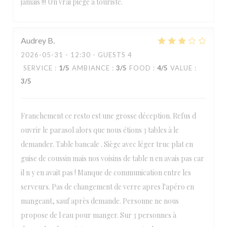
jamais !!! Un vrai piège à touriste.
Audrey
B
2026-05-31
- 12:30 - GUESTS 4
SERVICE
:
1
/5
AMBIANCE
:
3
/5
FOOD
:
4
/5
VALUE
:
3
/5
Franchement ce resto est une grosse déception. Refus d
ouvrir le parasol alors que nous étions 3 tables à le
demander. Table bancale . Siège avec léger truc plat en
guise de coussin mais nos voisins de table n en avais pas car
il n y en avait pas ! Manque de communication entre les
serveurs. Pas de changement de verre apres l'apéro en
mangeant, sauf après demande. Personne ne nous
propose de l eau pour manger. Sur 3 personnes à