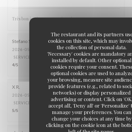
Très bon à voir pour revenir un jour
The restaurant and its partners us
cookies on this site, which may invol
Stefano
S
the collection of personal data.
2026-05-03
- 20:00 - GUESTS 2
'Necessary' cookies are mandatory a
SERVICE
:
5
/5
AMBIANCE
:
4
/5
FOOD
:
5
/5
VALUE
:
installed by default. Other optional
4
/5
cookies require your consent. Thes
optional cookies are used to analyz
your browsing, measure site audienc
provide features (e.g., related to soci
X
R
networks) or display personalized
2026-05-02
- 20:30 - GUESTS 2
advertising or content. Click on 'OK
SERVICE
:
5
/5
AMBIANCE
:
5
/5
FOOD
:
5
/5
VALUE
:
accept all', 'Deny all' or 'Personalize' 
5
/5
manage your preferences. You can
change your choices at any time by
clicking on the cookie icon at the bot
left of the site pages.