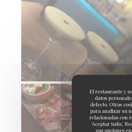
El restaurante y su
datos personales
defecto. Otras coo
para analizar su n
relacionadas con r
'Aceptar todo', 'R
sus opciones en