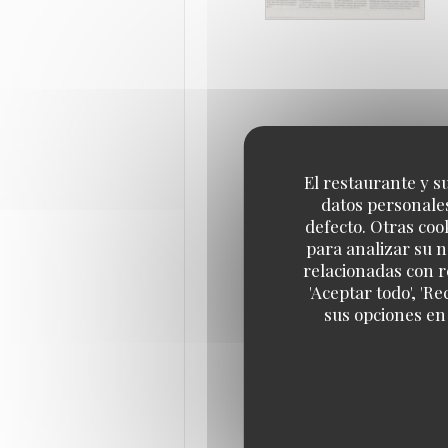
El restaurante y su
datos personales
defecto. Otras coo
para analizar su n
relacionadas con r
'Aceptar todo', 'R
sus opciones en