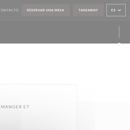
ES
 CONTACTO
RESERVAR UNA MESA
TAKEAWAY
Face
Twit
Inst
N MANGER ET