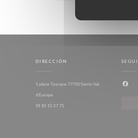
DIRECCIÓN
SEGU
5 place Toscane 77700 Serris-Val
Faceb
((abre en una nueva ventana))
d'Europe
01 85 15 27 71