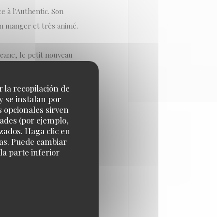
e à l'Authentic. Son
en manger et très animé.
scane, le petit nouveau
r la recopilación de
y se instalan por
Del Pozo, entrepreneur
s opcionales sirven
verain, traiteur depuis
dades (por ejemplo,
n Del Pozo réalise un rêve
zados. Haga clic en
cias. Puede cambiar
t françaises.
a parte inferior