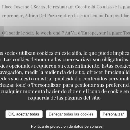
Place Toscane à Serris, le restaurant Cocotte & Co a laissé la plac
repreneur, Adrien Del Pozo veut en faire un lieu où l'on peut bi
Où sortir le soir, le week-end ? Au Val d’Europe, sur la place To
tient à se démarquer : on y mange bien et on s’y amusera aussi.
s socios utilizan cookies en este sitio, lo que puede implica
. Las cookies denominadas «necesarias» son obligatorias 
L’Authentic est né de la collaboration de deux associés. Adrien 
kies opcionales requieren su consentimiento. Estas cookie
dans l’informatique puis dans la location de salles, et Olivier Sou
avegación, medir la audiencia del sitio, ofrecer funcionali
vingt ans et partenaire de plusieurs restaurants parisiens. Adrie
edes sociales) o mostrar publicidad o contenidos personali
echazar todo' o 'Personalizar' para gestionar sus preferen
de jeunesse : créer un lieu bon enfant, aux influences typiquemen
 cualquier momento haciendo clic en el icono de cookie en l
izquierda de las páginas del sitio.
((ABRE EN UNA NUEVA VENTANA))
LEA EL ARTICULO
OK, aceptar todas
Denegar todas las cookies
Personalizar
Política de protección de datos personales