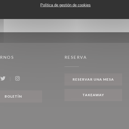
Política de gestión de cookies
IRNOS
RESERVA
RESERVAR UNA MESA
ook ((abre en una nueva ventana))
Twitter ((abre en una nueva ventana))
Instagram ((abre en una nueva ventana))
TAKEAWAY
BOLETÍN