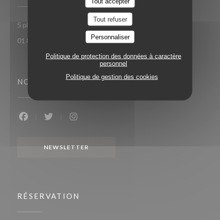
Tout accepter
Tout refuser
((ouvre une nouvelle fen
5 place Toscane 77700 Serris-Val d'Europe
Personnaliser
01 85 15 27 71
Politique de protection des données à caractère
personnel
Politique de gestion des cookies
NOUS SUIVRE
Facebook ((ouvre une nouvelle fenêtre))
Twitter ((ouvre une nouvelle fenêtre))
Instagram ((ouvre une nouvelle fenêtr
NEWSLETTER
RÉSERVATION