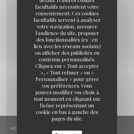
- Desserts à partager (ou pas 😏)
facultatifs nécessitent votre
Une soirée placée sous le signe de la gourmandise,
consentement. Ces cookies
du plaisir et du romantisme, dans une ambiance
facultatifs servent à analyser
votre navigation, mesurer
chaleureuse et élégante ✨
l'audience du site, proposer
📅 Vendredi 14 février
des fonctionnalités (ex : en
📍 L’Authentic
lien avec les réseaux sociaux)
ou afficher des publicités ou
contenus personnalisés.
((OUVRE UNE NOUVELLE FENÊT
PLUS D'INFORMATIONS
Cliquez sur « Tout accepter
», « Tout refuser » ou «
Personnaliser » pour gérer
vos préférences. Vous
pouvez modifier vos choix à
tout moment en cliquant sur
l'icône représentant un
cookie en bas à gauche des
pages du site.
ADRESSE