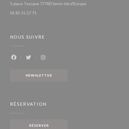
((ouvre une nouvelle fen
5 place Toscane 77700 Serris-Val d'Europe
01 85 15 27 71
NOUS SUIVRE
Facebook ((ouvre une nouvelle fenêtre))
Twitter ((ouvre une nouvelle fenêtre))
Instagram ((ouvre une nouvelle fenêtr
NEWSLETTER
RÉSERVATION
RÉSERVER