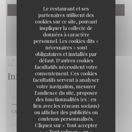
Le restaurant et ses
partenaires utilisent des
cookies sur ce site, pouvant
impliquer la collecte de
données à caractère
personnel. Les cookies dits «
nécessaires » sont
obligatoires et installés par
défaut. D'autres cookies
L'AUTHENTIC
BAR RESTAURANT
SERRIS-
VAL D'EUROPE
facultatifs nécessitent votre
Infos pratiques
consentement. Ces cookies
facultatifs servent à analyser
votre navigation, mesurer
l'audience du site, proposer
CUISINE
des fonctionnalités (ex : en
lien avec les réseaux sociaux)
Cuisine Traditionnelle, Cuisine Moderne
ou afficher des publicités ou
contenus personnalisés.
Cliquez sur « Tout accepter
TYPE DE RESTAURANT
», « Tout refuser » ou «