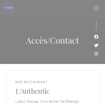
Personnalisation de vos choix en matière de cookies
Accès/Contact
Face
Twit
Inst
BAR RESTAURANT
L'Authentic
((ouvre une nouve
5 place Toscane 77700 Serris-Val d'Europe