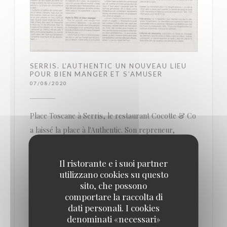
SERRIS. L’AUTHENTIC UN NOUVEAU LIEU
POUR BIEN MANGER ET S’AMUSER
07/08/2020
Place Toscane à Serris, le restaurant Cocotte & Co
a laissé la place à l'Authentic. Son repreneur,
Adrien Del Pozo veut en faire un lieu où l'on peut
bien manger et très animé.
Il ristorante e i suoi partner
utilizzano cookies su questo
sito, che possono
Où sortir le soir, le week-end ? Au Val d’Europe,
comportare la raccolta di
sur la place Toscane, le petit nouveau tient à se
dati personali. I cookies
démarquer : on y mange bien et on s’y amusera
denominati «necessari»