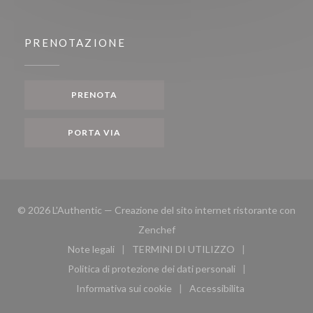
PRENOTAZIONE
PRENOTA
PORTA VIA
© 2026 L'Authentic — Creazione del sito internet ristorante con
((apre una nuova finestra))
Zenchef
Note legali
TERMINI DI UTILIZZO
((apre una nuova finestra))
((apre una nuova finestra))
Politica di protezione dei dati personali
((apre una nuova finestra))
Informativa sui cookie
Accessibilita
((apre una nuova finestra))
((apre una nuova finest