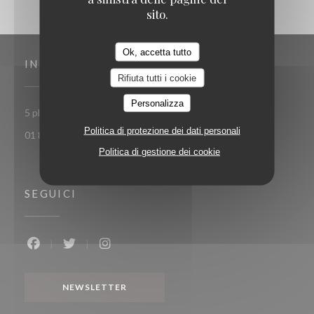
sito.
Ok, accetta tutto
INDIRIZZO
Rifiuta tutti i cookie
Personalizza
((apre una nuova finestr
5 place Toscane 77700 Serris-Val d'Europe
Politica di protezione dei dati personali
01 85 15 27 71
Politica di gestione dei cookie
SEGUICI
Facebook ((apre una nuova finestra))
Twitter ((apre una nuova finestra))
Instagram ((apre una nuova finestra))
NEWSLETTER