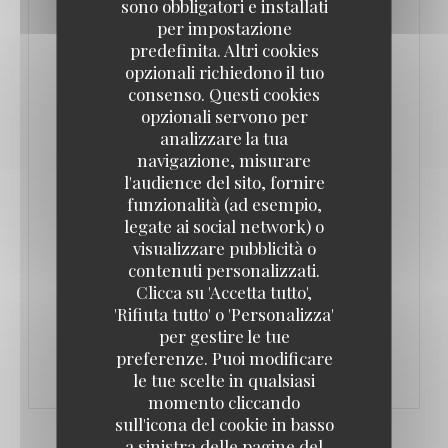
sono obbligatori e installati
aussi.
per impostazione
predefinita. Altri cookies
L’Authentic est né de la collaboration de deux
opzionali richiedono il tuo
associés. Adrien Del Pozo, entrepreneur dans
consenso. Questi cookies
opzionali servono per
l’informatique puis dans la location de salles, et
analizzare la tua
Olivier Souverain, traiteur depuis vingt ans et
navigazione, misurare
partenaire de plusieurs restaurants parisiens.
l'audience del sito, fornire
Adrien Del Pozo réalise un rêve de jeunesse : créer
funzionalità (ad esempio,
legate ai social network) o
un lieu bon enfant, aux influences typiquement
visualizzare pubblicità o
françaises.
contenuti personalizzati.
Clicca su 'Accetta tutto',
'Rifiuta tutto' o 'Personalizza'
((APRE UNA NUOVA FINESTRA))
LEGGI L'ARTICOLO
per gestire le tue
preferenze. Puoi modificare
le tue scelte in qualsiasi
momento cliccando
sull'icona del cookie in basso
a sinistra delle pagine del