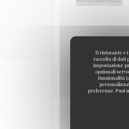
Il ristorante e
raccolta di dati
impostazione pre
opzionali servo
funzionalità (
personalizzati
preferenze. Puoi m