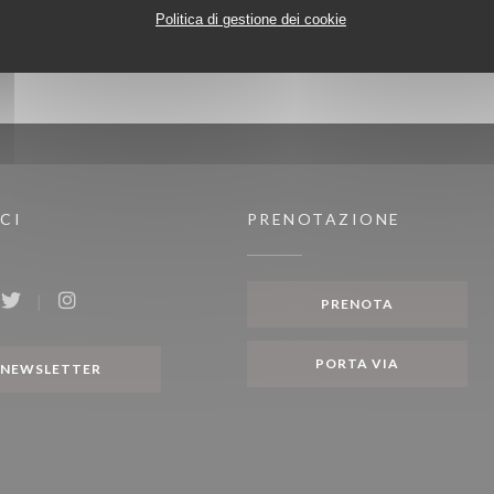
Politica di gestione dei cookie
CI
PRENOTAZIONE
PRENOTA
ook ((apre una nuova finestra))
Twitter ((apre una nuova finestra))
Instagram ((apre una nuova finestra))
PORTA VIA
NEWSLETTER