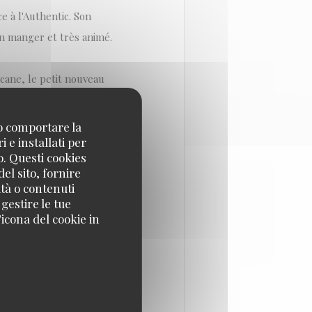
e à l'Authentic. Son
en manger et très animé.
scane, le petit nouveau
no comportare la
 e installati per
Del Pozo, entrepreneur
o. Questi cookies
verain, traiteur depuis
el sito, fornire
n Del Pozo réalise un rêve
ità o contenuti
 gestire le tue
t françaises.
icona del cookie in