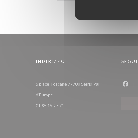
INDIRIZZO
SEGUI
5 place Toscane 77700 Serris-Val
Faceb
((apre una nuova finestra))
d'Europe
01 85 15 27 71