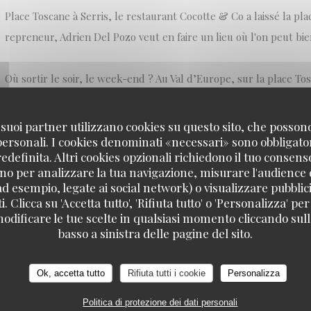
Place Toscane à Serris, le restaurant Cocotte & Co a laissé la plac
repreneur, Adrien Del Pozo veut en faire un lieu où l'on peut bi
Où sortir le soir, le week-end ? Au Val d’Europe, sur la place To
tient à se démarquer : on y mange bien et on s’y amusera aussi.
 i suoi partner utilizzano cookies su questo sito, che posso
 personali. I cookies denominati «necessari» sono obbligatori
L’Authentic est né de la collaboration de deux associés. Adrien 
definita. Altri cookies opzionali richiedono il tuo consens
dans l’informatique puis dans la location de salles, et Olivier Sou
no per analizzare la tua navigazione, misurare l'audience d
vingt ans et partenaire de plusieurs restaurants parisiens. Adrie
ad esempio, legate ai social network) o visualizzare pubblic
. Clicca su 'Accetta tutto', 'Rifiuta tutto' o 'Personalizza' per
de jeunesse : créer un lieu bon enfant, aux influences typiquemen
odificare le tue scelte in qualsiasi momento cliccando sull'
basso a sinistra delle pagine del sito.
((APRE UNA NUOVA FINESTRA))
LEGGI L'ARTICOLO
Ok, accetta tutto
Rifiuta tutti i cookie
Personalizza
Politica di protezione dei dati personali