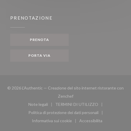
PRENOTAZIONE
PRENOTA
PORTA VIA
© 2026 L'Authentic — Creazione del sito internet ristorante con
((apre una nuova finestra))
Zenchef
Note legali
TERMINI DI UTILIZZO
((apre una nuova finestra))
((apre una nuova finestra))
Politica di protezione dei dati personali
((apre una nuova finestra))
Informativa sui cookie
Accessibilita
((apre una nuova finestra))
((apre una nuova finest