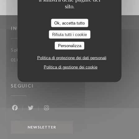
sito.
Ok, accetta tutto
INDIRIZZO
Rifiuta tutti i cookie
Personalizza
((apre una nuova finestr
5 place Toscane 77700 Serris-Val d'Europe
Politica di protezione dei dati personali
01 85 15 27 71
Politica di gestione dei cookie
SEGUICI
Facebook ((apre una nuova finestra))
Twitter ((apre una nuova finestra))
Instagram ((apre una nuova finestra))
NEWSLETTER