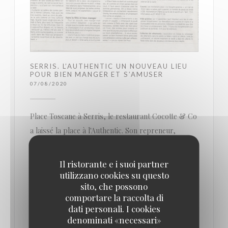
SERRIS. L’AUTHENTIC UN NOUVEAU LIEU
POUR BIEN MANGER ET S’AMUSER
07/08/2020
Place Toscane à Serris, le restaurant Cocotte & Co
a laissé la place à l'Authentic. Son repreneur,
Adrien Del Pozo veut en faire un lieu où l'on peut
bien manger et très animé.
Il ristorante e i suoi partner
utilizzano cookies su questo
sito, che possono
Où sortir le soir, le week-end ? Au Val d’Europe,
comportare la raccolta di
sur la place Toscane, le petit nouveau tient à se
dati personali. I cookies
démarquer : on y mange bien et on s’y amusera
denominati «necessari»