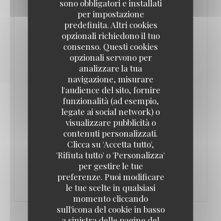
sono obbligatori e installati
aussi.
per impostazione
predefinita. Altri cookies
L’Authentic est né de la collaboration de deux
opzionali richiedono il tuo
associés. Adrien Del Pozo, entrepreneur dans
consenso. Questi cookies
opzionali servono per
l’informatique puis dans la location de salles, et
analizzare la tua
Olivier Souverain, traiteur depuis vingt ans et
navigazione, misurare
partenaire de plusieurs restaurants parisiens.
l'audience del sito, fornire
Adrien Del Pozo réalise un rêve de jeunesse : créer
funzionalità (ad esempio,
legate ai social network) o
un lieu bon enfant, aux influences typiquement
visualizzare pubblicità o
françaises.
contenuti personalizzati.
Clicca su 'Accetta tutto',
'Rifiuta tutto' o 'Personalizza'
((APRE UNA NUOVA FINESTRA))
LEGGI L'ARTICOLO
per gestire le tue
preferenze. Puoi modificare
le tue scelte in qualsiasi
momento cliccando
sull'icona del cookie in basso
a sinistra delle pagine del