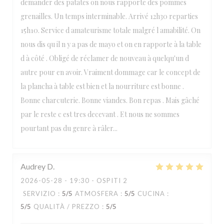
demander des patates on nous rapporte des pommes
grenailles. Un temps interminable. Arrivé 12h30 reparties
15h10. Service d amateurisme totale malgré l amabilité. On
nous dis qu il n y a pas de mayo et on en rapporte à la table
d à côté . Obligé de réclamer de nouveau à quelqu'un d
autre pour en avoir. Vraiment dommage car le concept de
la plancha à table est bien et la nourriture est bonne .
Bonne charcuterie. Bonne viandes. Bon repas . Mais gâché
par le reste c est tres decevant . Et nous ne sommes
pourtant pas du genre à râler...
Audrey
D
2026-05-28
- 19:30 - OSPITI 2
SERVIZIO
:
5
/5
ATMOSFERA
:
5
/5
CUCINA
:
5
/5
QUALITÀ / PREZZO
:
5
/5