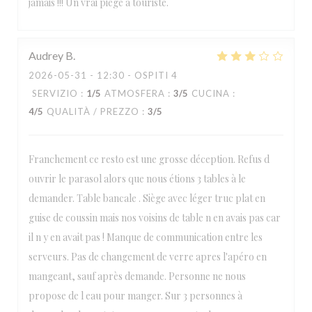
jamais !!! Un vrai piège à touriste.
Audrey
B
2026-05-31
- 12:30 - OSPITI 4
SERVIZIO
:
1
/5
ATMOSFERA
:
3
/5
CUCINA
:
4
/5
QUALITÀ / PREZZO
:
3
/5
Franchement ce resto est une grosse déception. Refus d
ouvrir le parasol alors que nous étions 3 tables à le
demander. Table bancale . Siège avec léger truc plat en
guise de coussin mais nos voisins de table n en avais pas car
il n y en avait pas ! Manque de communication entre les
serveurs. Pas de changement de verre apres l'apéro en
mangeant, sauf après demande. Personne ne nous
propose de l eau pour manger. Sur 3 personnes à