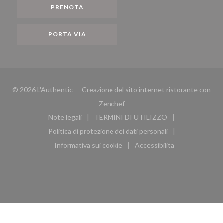
PRENOTA
PORTA VIA
© 2026 L'Authentic — Creazione del sito internet ristorante con
((apre una nuova finestra))
Zenchef
Note legali
TERMINI DI UTILIZZO
((apre una nuova finestra))
((apre una nuova finestra))
Politica di protezione dei dati personali
((apre una nuova finestra))
Informativa sui cookie
Accessibilita
((apre una nuova finestra))
((apre una nuova finest