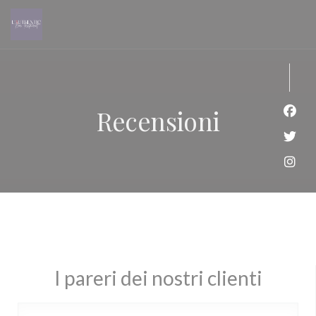
Personalizzazione delle tue scelte sui cookie
Recensioni
Face
Twitt
Inst
I pareri dei nostri clienti