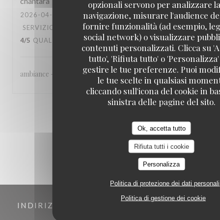
chantara
T
opzionali servono per analizzare la
navigazione, misurare l'audience del
2026-04-22
- 20:30 - OSPITI 6
fornire funzionalità (ad esempio, leg
SERVIZIO
:
4
/5
ATMOSFERA
:
4
/5
CUCINA
:
social network) o visualizzare pubbli
4
/5
QUALITÀ / PREZZO
:
4
/5
contenuti personalizzati. Clicca su 'A
tutto', 'Rifiuta tutto' o 'Personalizza
gestire le tue preferenze. Puoi modi
ambiance - accueil agréable - qualité de la cuisine
le tue scelte in qualsiasi momen
cliccando sull'icona del cookie in ba
sinistra delle pagine del sito.
1
2
3
Ok, accetta tutto
Rifiuta tutti i cookie
Personalizza
Politica di protezione dei dati personali
Politica di gestione dei cookie
INDIRIZZO