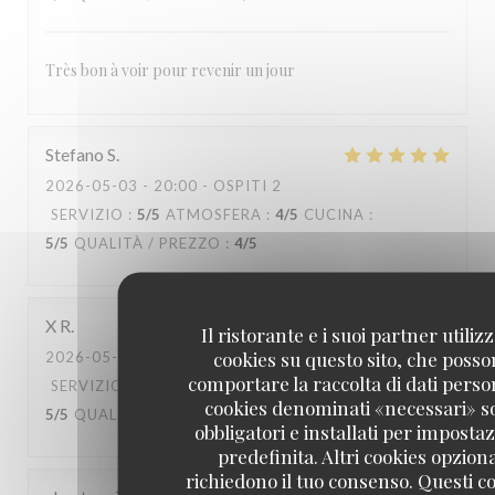
Très bon à voir pour revenir un jour
Stefano
S
2026-05-03
- 20:00 - OSPITI 2
SERVIZIO
:
5
/5
ATMOSFERA
:
4
/5
CUCINA
:
5
/5
QUALITÀ / PREZZO
:
4
/5
X
R
Il ristorante e i suoi partner utiliz
cookies su questo sito, che poss
2026-05-02
- 20:30 - OSPITI 2
comportare la raccolta di dati person
SERVIZIO
:
5
/5
ATMOSFERA
:
5
/5
CUCINA
:
cookies denominati «necessari» s
5
/5
QUALITÀ / PREZZO
:
5
/5
obbligatori e installati per imposta
predefinita. Altri cookies opziona
richiedono il tuo consenso. Questi c