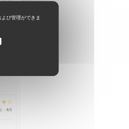
格
:
5
/5
および管理ができま
格
:
5
/5
格
:
4
/5