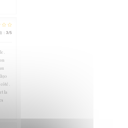
格
:
3
/5
e .
ion
eau
2h30
côté .
t la
es