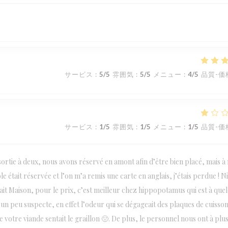
サービス
:
5
/5
雰囲気
:
5
/5
メニュー
:
4
/5
品質-価
サービス
:
1
/5
雰囲気
:
1
/5
メニュー
:
1
/5
品質-価
ortie à deux, nous avons réservé en amont afin d’être bien placé, mais à
e était réservée et l’on m’a remis une carte en anglais, j’étais perdue ! N
t fait Maison, pour le prix, c’est meilleur chez hippopotamus qui est à que
un peu suspecte, en effet l’odeur qui se dégageait des plaques de cuisso
 votre viande sentait le graillon 🤢. De plus, le personnel nous ont à plu