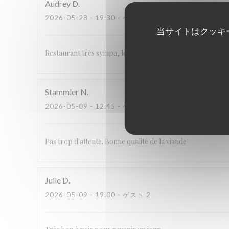
Audrey
D
2026-05-28
- 19:30 - ゲスト 2
当サイトはクッキ
Restaurant très sympa, le service est souriant et rapide. Les
Stammler
N
2026-05-09
- 12:45 - ゲスト 6
Pas trop d'attente. Bonne qualité de la viande
Julie
D
2026-05-09
- 19:00 - ゲスト 2