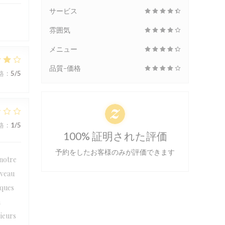
サービス
雰囲気
メニュー
品質-価格
格
:
5
/5
格
:
1
/5
100% 証明された評価
予約をしたお客様のみが評価できます
 notre
iveau
lques
n
sieurs