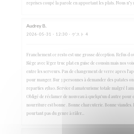
reprises coupé la parole en apportant les plats. Nous n’y r
Audrey
B
2026-05-31
- 12:30 - ゲスト 4
Franchement ce resto est une grosse déception. Refus d ouv
Siège avec léger truc plat en guise de coussin mais nos voi
entre les serveurs. Pas de changement de verre apres l'
pour manger. Sur 3 personnes à demander des patates on
reparties 15h10. Service d amateurisme totale malgré l amabi
Obligé de réclamer de nouveau à quelqu'un d autre pour en
nourriture est bonne . Bonne charcuterie. Bonne viandes. B
pourtant pas du genre à râler...