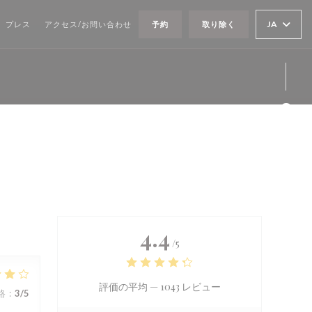
JA
プレス
アクセス/お問い合わせ
予約
取り除く
Fa
Twi
Ins
4.4
/5
評価の平均 —
1043 レビュー
格
:
3
/5