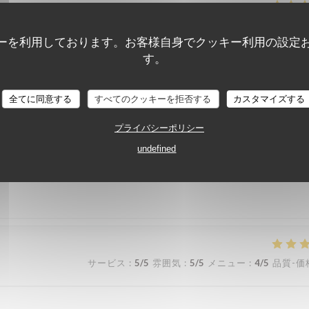
サービス
:
5
/5
雰囲気
:
5
/5
メニュー
:
5
/5
品質-価
ーを利用しております。お客様自身でクッキー利用の設定
す。
 assiettes sont bien garnis ! J’y retournerai avec plaisir !
全てに同意する
すべてのクッキーを拒否する
カスタマイズする
プライバシーポリシー
サービス
:
5
/5
雰囲気
:
4
/5
メニュー
:
4
/5
品質-価
undefined
サービス
:
5
/5
雰囲気
:
5
/5
メニュー
:
4
/5
品質-価