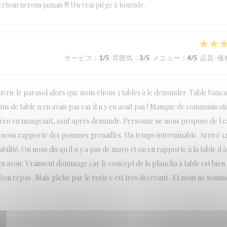
etournerons jamais !!! Un vrai piège à touriste.
サービス
:
1
/5
雰囲気
:
3
/5
メニュー
:
4
/5
品質-価
rir le parasol alors que nous étions 3 tables à le demander. Table bancal
sins de table n en avais pas car il n y en avait pas ! Manque de communicat
apéro en mangeant, sauf après demande. Personne ne nous propose de l 
 nous rapporte des pommes grenailles. Un temps interminable. Arrivé 1
lité. On nous dis qu il n y a pas de mayo et on en rapporte à la table d à 
 avoir. Vraiment dommage car le concept de la plancha à table est bien e
on repas . Mais gâché par le reste c est tres decevant . Et nous ne somm