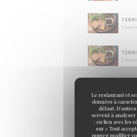
TERRI
1 tranc
TERRI
1 tranc
ESCA
Le restaurant et se
données à caractère
défaut. D'autres
servent à analyser 
CROT
: en lien avec les
salade, 
sur « Tout accept
pouvez modifier vo