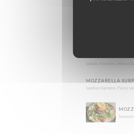
SALADE BURRATA
salade, tomates, velours 
MOZZARELLA SURP
Jambon Serrano, Pesto ver
MOZZ
Saumon 