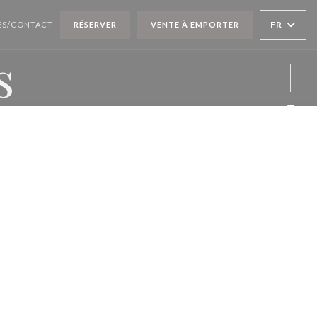
FR
ÈS/CONTACT
RÉSERVER
VENTE À EMPORTER
s
Face
Twit
Inst