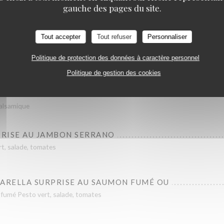
gauche des pages du site.
Tout accepter
Tout refuser
Personnaliser
Les Big salades
Politique de protection des données à caractère personnel
Politique de gestion des cookies
balsamique
RISE AU JAMBON SERRANO
t, salade, tomates
ARELLA SURPRISE AU SAUMON FUMÉ OU
fumé Pesto vert, salade, tomates