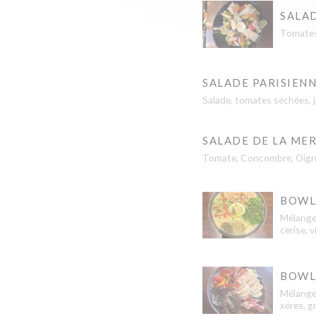
SALA
Tomates
SALADE PARISIEN
Salade, tomates séchées, 
SALADE DE LA ME
Tomate, Concombre, Oigno
BOWL
Mélange
cerise, 
BOWL
Mélange 
xéres, g