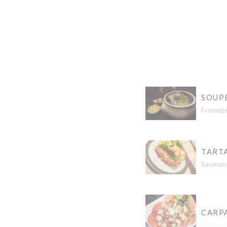
SOUPE
Fromage
TART
Saumon,
CARP