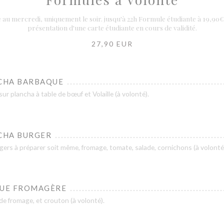
au mercredi, uniquement le soir. jusqu'à 22h Formule étudiante à 19,90€ s
présentation d'une carte étudiante en cours de validité.
27,90 EUR
CHA BARBAQUE
 sur plancha à table de bœuf et Volaille (à volonté).
CHA BURGER
gers à préparer soit même, fromage, tomate, salade, cornichons (à volonté
UE FROMAGÈRE
e fromage, et crouton (à volonté).