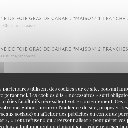
NE DE FOIE GRAS DE CANARD "MAISON" 1 TRANCHE
he Chutney et toasts
NE DE FOIE GRAS DE CANARD "MAISON" 2 TRANCHE
he Chutney et toasts
RGOTS
s partenaires utilisent des cookies sur ce site, pouvant impl
 personnel. Les cookies dits « nécessaires » sont obligatoi
 cookies facultatifs nécessitent votre consentement. Ces co
votre navigation, mesurer l'audience du site, proposer des
TIN DE CHÈVRE
 réseaux sociaux) ou afficher des publicités ou contenus per
noix
er », « Tout refuser » ou « Personnaliser » pour gérer vos
s choix à tout moment en cliquant sur l'icône représentant