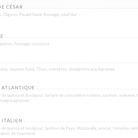
DE CÉSAR
, Oignon, Poulet fumé, fromage, oeuf dur
NE
jambon, fromage, croutons
R
ns, saumon fumé, Thon, crevettes, vinaigrette aux Agrumes
 ATLANTIQUE
 de quinoa et Boulgour, tartare de concombre tomate, saumon, wakame,
vinaigre agrumes
 ITALIEN
de quinoa et boulgour, Jambon de Pays, Mozzarella, avocat, tomates ceris
raines de tournesol