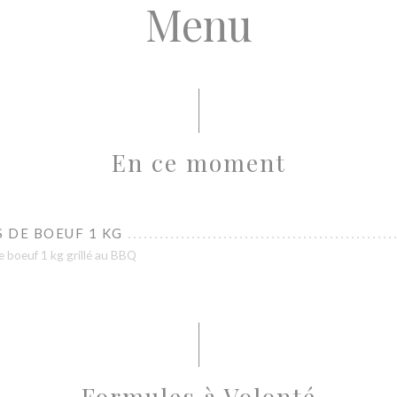
Menu
En ce moment
 DE BOEUF 1 KG
 boeuf 1 kg grillé au BBQ
Formules à Volonté