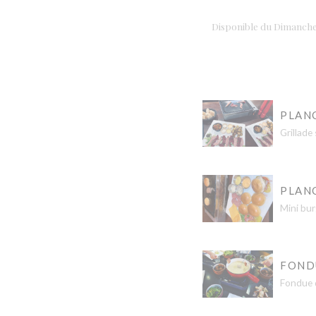
Disponible du Dimanche 
PLAN
Grillade
PLAN
Mini bur
FOND
Fondue d