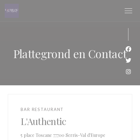
Cookies beheer paneel
Plattegrond en Contact
Face
Twit
Inst
BAR RESTAURANT
L'Authentic
((opent in een ni
5 place Toscane 77700 Serris-Val d'Europe