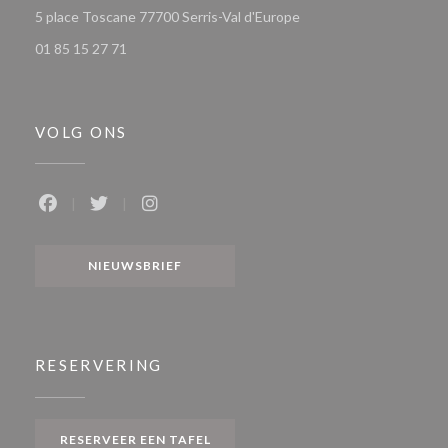
((opent in een nieuw ve
5 place Toscane 77700 Serris-Val d'Europe
01 85 15 27 71
VOLG ONS
Facebook ((opent in een nieuw venster))
Twitter ((opent in een nieuw venster))
Instagram ((opent in een nieuw venste
NIEUWSBRIEF
RESERVERING
RESERVEER EEN TAFEL