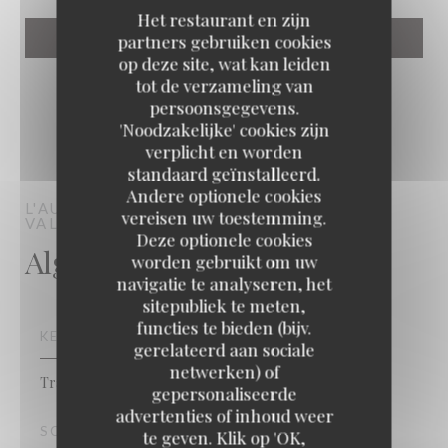
Het restaurant en zijn
partners gebruiken cookies
op deze site, wat kan leiden
tot de verzameling van
persoonsgegevens.
'Noodzakelijke' cookies zijn
verplicht en worden
standaard geïnstalleerd.
Andere optionele cookies
L'AUTHENTIC
BAR RESTAURANT
SERRIS-
vereisen uw toestemming.
VAL D'EUROPE
Deze optionele cookies
Algemene informatie
worden gebruikt om uw
navigatie te analyseren, het
sitepubliek te meten,
functies te bieden (bijv.
KEUKEN
gerelateerd aan sociale
netwerken) of
Traditionele keuken, Moderne keuken
gepersonaliseerde
advertenties of inhoud weer
SOORT BEDRIJF
te geven. Klik op 'OK,