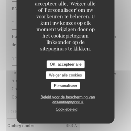
accepteer alle', 'Weiger alle'
BAR RESTAURANT
of 'Personaliseer' om uw
voorkeuren te beheren. U
kunt uw keuzes op elk
DIENSTEN
moment wijzigen door op
het cookiepictogram
Happy Hour-cocktail, Openbare parkeergelegenheid in
linksonder op de
de buurt, Terras
sitepagina's te klikken.
BETAALMETHODEN
OK, accepteer alle
Ticket restaurant dématérialisé, Mobile payment, Amex,
Weiger alle cookies
Apple Pay, Paiement Sans ContactPaiement Sans
Personaliseer
Contact, Restaurant Ticket, Eurocard / Mastercard,
Contant geld, Visa, Vakantiecheques, Debetkaart
Beleid voor de bescherming van
persoonsgegevens
Cookiebeleid
TOEGANG
RER A
Ondergrondse