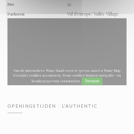
34
Bus
Val d'europe/ Vallée Village
Parkeren
Om de interactieve Waze-kaart weer te geven, moet u Waze Map
(Google) cookies accepteren. Deze cookies kunnen navigatie- en
locatiegegevens verzamelen.
Toestaan
OPENINGSTIJDEN
L'AUTHENTIC