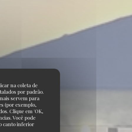
icar na coleta de
talados por padrão.
onais servem para
es (por exemplo,
dos. Clique em 'OK,
ncias. Você pode
 canto inferior