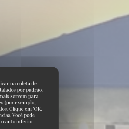
icar na coleta de
talados por padrão.
onais servem para
es (por exemplo,
dos. Clique em 'OK,
ncias. Você pode
 canto inferior