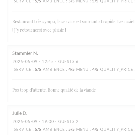
SERVICE
:
5
/5
AMBIENCE
:
5
/5
MENU
:
5
/5
QUALITY_PRICE
Restaurant très sympa, le service est souriant et rapide. Les assiet
! J’y retournerai avec plaisir !
Stammler
N
2026-05-09
- 12:45 - GUESTS 6
SERVICE
:
5
/5
AMBIENCE
:
4
/5
MENU
:
4
/5
QUALITY_PRICE
Pas trop d'attente. Bonne qualité de la viande
Julie
D
2026-05-09
- 19:00 - GUESTS 2
SERVICE
:
5
/5
AMBIENCE
:
5
/5
MENU
:
4
/5
QUALITY_PRICE