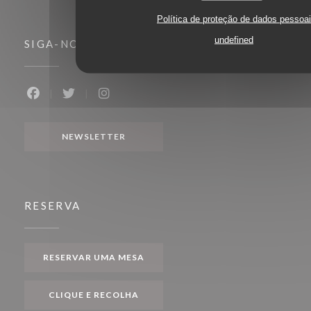
Política de proteção de dados pessoa
undefined
SIGA-NOS
Facebook ((abre numa nova janela))
Twitter ((abre numa nova janela))
Instagram ((abre numa nova janela))
NEWSLETTER
RESERVA
RESERVAR UMA MESA
CLIQUE E RECOLHA