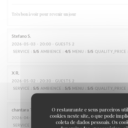
Très bon à voir pour revenir un jour
Stefano
S
2026-05-03
- 20:00 - GUESTS 2
SERVICE
:
5
/5
AMBIENCE
:
4
/5
MENU
:
5
/5
QUALITY_PRICE
X
R
2026-05-02
- 20:30 - GUESTS 2
SERVICE
:
5
/5
AMBIENCE
:
5
/5
MENU
:
5
/5
QUALITY_PRICE
O restaurante e seus parceiros uti
chantara
T
cookies neste site, o que pode impli
2026-04-22
- 20:30 - GUESTS 6
coleta de dados pessoais. Os coo
SERVICE
:
4
/5
AMBIENCE
:
4
/5
MENU
:
4
/5
QUALITY_PRICE