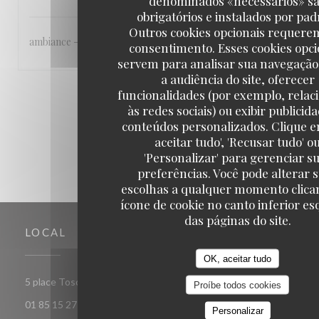
denominados «necessários» s
obrigatórios e instalados por pad
Outros cookies opcionais requere
ambiance - accueil agréable - qualité de la cuisine
consentimento. Esses cookies opci
servem para analisar sua navegação
a audiência do site, oferecer
funcionalidades (por exemplo, relac
1
2
3
às redes sociais) ou exibir publicid
conteúdos personalizados. Clique e
aceitar tudo', 'Recusar tudo' o
'Personalizar' para gerenciar s
preferências. Você pode alterar 
escolhas a qualquer momento clica
ícone de cookie no canto inferior e
das páginas do site.
LOCAL
OK, aceitar tudo
((abre numa nova janela)
5 place Toscane 77700 Serris-Val d'Europe
Proíbe todos cookies
01 85 15 27 71
Personalizar