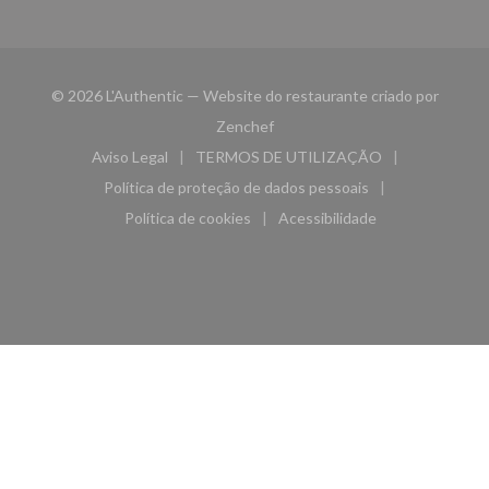
© 2026 L'Authentic — Website do restaurante criado por
((abre numa nova janela))
Zenchef
Aviso Legal
TERMOS DE UTILIZAÇÃO
((abre numa nova janela))
((abre numa nova janela))
Política de proteção de dados pessoais
((abre numa nova janela))
Política de cookies
Acessibilidade
((abre numa nova janela))
((abre numa nova janela)