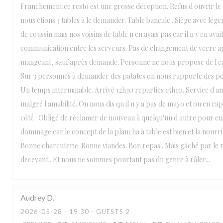
Franchement ce resto est une grosse déception. Refus d ouvrir le
nous étions 3 tables à le demander. Table bancale . Siège avec lége
de coussin mais nos voisins de table n en avais pas car il n y en ava
communication entre les serveurs. Pas de changement de verre a
mangeant, sauf après demande. Personne ne nous propose de l 
Sur 3 personnes à demander des patates on nous rapporte des p
Un temps interminable. Arrivé 12h30 reparties 15h10. Service d a
malgré l amabilité. On nous dis qu il n y a pas de mayo et on en rap
côté . Obligé de réclamer de nouveau à quelqu'un d autre pour en
dommage car le concept de la plancha à table est bien et la nourri
Bonne charcuterie. Bonne viandes. Bon repas . Mais gâché par le re
decevant . Et nous ne sommes pourtant pas du genre à râler...
Audrey
D
2026-05-28
- 19:30 - GUESTS 2