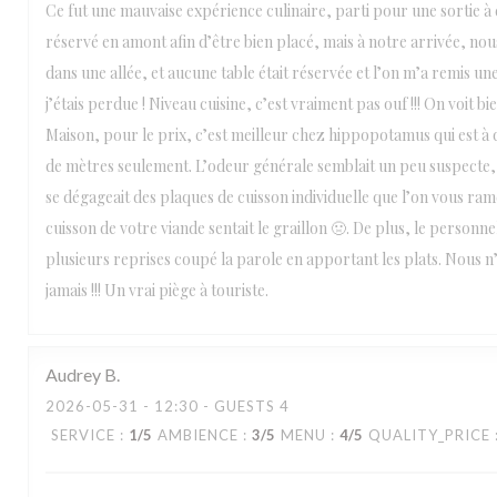
Ce fut une mauvaise expérience culinaire, parti pour une sortie à
réservé en amont afin d’être bien placé, mais à notre arrivée, nou
dans une allée, et aucune table était réservée et l’on m’a remis une
j’étais perdue ! Niveau cuisine, c’est vraiment pas ouf !!! On voit bie
Maison, pour le prix, c’est meilleur chez hippopotamus qui est à
de mètres seulement. L’odeur générale semblait un peu suspecte, 
se dégageait des plaques de cuisson individuelle que l’on vous ram
cuisson de votre viande sentait le graillon 🤢. De plus, le personne
plusieurs reprises coupé la parole en apportant les plats. Nous 
jamais !!! Un vrai piège à touriste.
Audrey
B
2026-05-31
- 12:30 - GUESTS 4
SERVICE
:
1
/5
AMBIENCE
:
3
/5
MENU
:
4
/5
QUALITY_PRICE