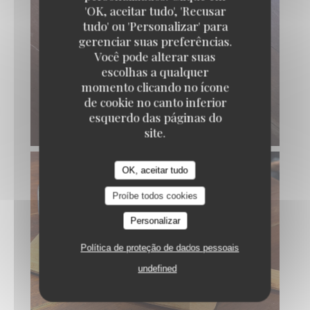
'OK, aceitar tudo', 'Recusar
tudo' ou 'Personalizar' para
gerenciar suas preferências.
Você pode alterar suas
escolhas a qualquer
momento clicando no ícone
de cookie no canto inferior
esquerdo das páginas do
site.
OK, aceitar tudo
Proíbe todos cookies
Personalizar
Política de proteção de dados pessoais
undefined