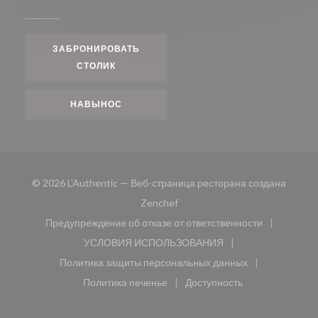
ЗАБРОНИРОВАТЬ
СТОЛИК
НАВЫНОС
© 2026 L'Authentic — Веб-страница ресторана создана
((открывается в новом окне))
Zenchef
Предупреждение об отказе от ответственности
((открывается в новом окне))
УСЛОВИЯ ИСПОЛЬЗОВАНИЯ
((открывается в новом окне))
Политика защиты персональных данных
((открывается в новом окне))
Политика печенье
Доступность
((открывается в новом окне))
((открывается в новом 