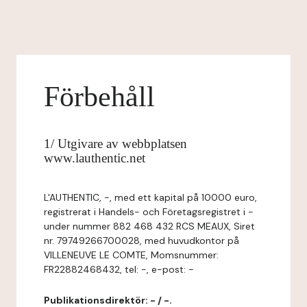
Förbehåll
1/ Utgivare av webbplatsen
www.lauthentic.net
L'AUTHENTIC, -, med ett kapital på 10000 euro,
registrerat i Handels- och Företagsregistret i -
under nummer 882 468 432 RCS MEAUX, Siret
nr. 79749266700028, med huvudkontor på
VILLENEUVE LE COMTE, Momsnummer:
FR22882468432, tel: -, e-post: -
Publikationsdirektör: - / -.