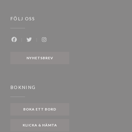
FÖLJ OSS
Facebook ((öppnas i ett nytt fönster))
Twitter ((öppnas i ett nytt fönster))
Instagram ((öppnas i ett nytt fönster))
NYHETSBREV
BOKNING
BOKA ETT BORD
KLICKA & HÄMTA