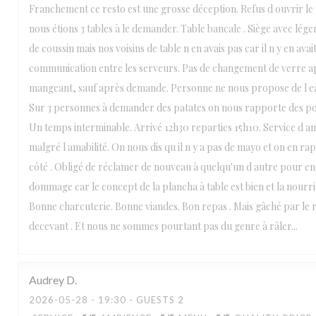
Franchement ce resto est une grosse déception. Refus d ouvrir le
nous étions 3 tables à le demander. Table bancale . Siège avec lége
de coussin mais nos voisins de table n en avais pas car il n y en ava
communication entre les serveurs. Pas de changement de verre a
mangeant, sauf après demande. Personne ne nous propose de l 
Sur 3 personnes à demander des patates on nous rapporte des p
Un temps interminable. Arrivé 12h30 reparties 15h10. Service d a
malgré l amabilité. On nous dis qu il n y a pas de mayo et on en rap
côté . Obligé de réclamer de nouveau à quelqu'un d autre pour en
dommage car le concept de la plancha à table est bien et la nourri
Bonne charcuterie. Bonne viandes. Bon repas . Mais gâché par le re
decevant . Et nous ne sommes pourtant pas du genre à râler...
Audrey
D
2026-05-28
- 19:30 - GUESTS 2