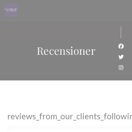
Cookie- hanteringspanel
Recensioner
Faceb
Twitt
Insta
reviews_from_our_clients_follow