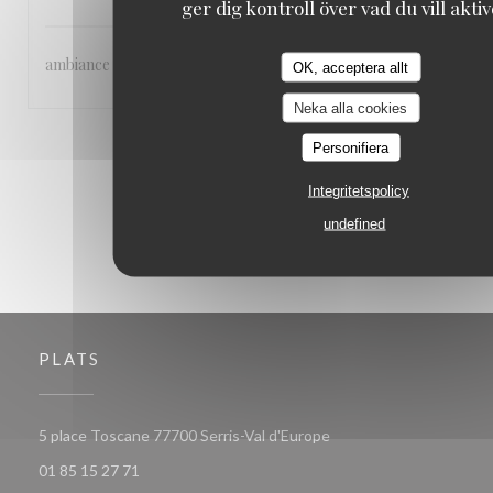
ger dig kontroll över vad du vill akti
ambiance - accueil agréable - qualité de la cuisine
OK, acceptera allt
Neka alla cookies
1
2
3
Personifiera
Integritetspolicy
undefined
PLATS
((öppnas i ett nytt fönst
5 place Toscane 77700 Serris-Val d'Europe
01 85 15 27 71