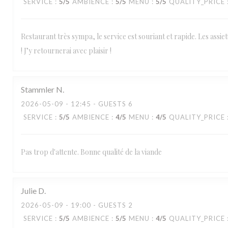
SERVICE
:
5
/5
AMBIENCE
:
5
/5
MENU
:
5
/5
QUALITY_PRICE
Restaurant très sympa, le service est souriant et rapide. Les assiet
! J’y retournerai avec plaisir !
Stammler
N
2026-05-09
- 12:45 - GUESTS 6
SERVICE
:
5
/5
AMBIENCE
:
4
/5
MENU
:
4
/5
QUALITY_PRICE
Pas trop d'attente. Bonne qualité de la viande
Julie
D
2026-05-09
- 19:00 - GUESTS 2
SERVICE
:
5
/5
AMBIENCE
:
5
/5
MENU
:
4
/5
QUALITY_PRICE