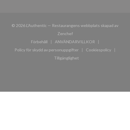
© 2026 L'Authentic — Restaurangens webbplats skapad av
((öppnas i ett nytt fönster))
Zenchef
Förbehåll
ANVÄNDARVILLKOR
((öppnas i ett nytt fönster))
((öppnas i ett nytt fönster))
Policy för skydd av personuppgifter
Cookiespolicy
((öppnas i ett nytt fönster))
((öppnas i ett n
Tillgänglighet
((öppnas i ett nytt fönster))