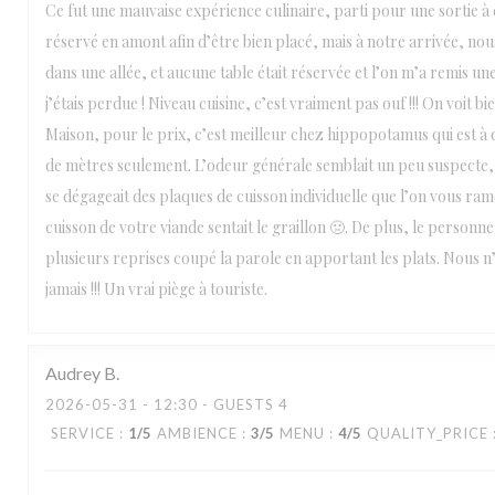
Ce fut une mauvaise expérience culinaire, parti pour une sortie à
réservé en amont afin d’être bien placé, mais à notre arrivée, nou
dans une allée, et aucune table était réservée et l’on m’a remis une
j’étais perdue ! Niveau cuisine, c’est vraiment pas ouf !!! On voit bie
Maison, pour le prix, c’est meilleur chez hippopotamus qui est à
de mètres seulement. L’odeur générale semblait un peu suspecte, 
se dégageait des plaques de cuisson individuelle que l’on vous ram
cuisson de votre viande sentait le graillon 🤢. De plus, le personne
plusieurs reprises coupé la parole en apportant les plats. Nous 
jamais !!! Un vrai piège à touriste.
Audrey
B
2026-05-31
- 12:30 - GUESTS 4
SERVICE
:
1
/5
AMBIENCE
:
3
/5
MENU
:
4
/5
QUALITY_PRICE