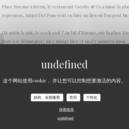
Place Toscane à Serris, le restaurant Cocotte & Co a laissé la plac
repreneur, Adrien Del Pozo veut en faire un lieu où l'on peut bi
Où sortir le soir, le week-end ? Au Val d’Europe, sur la place To
tient à se démarquer : on y mange bien et on s’y amusera aussi.
L’Authentic est né de la collaboration de deux associés. Adrien 
dans l’informatique puis dans la location de salles, et Olivier Sou
vingt ans et partenaire de plusieurs restaurants parisiens. Adrie
这个网站使用cookie， 并让您可以控制想要激活的内容。
de jeunesse : créer un lieu bon enfant, aux influences typiquemen
好的，全部接受
禁用
个性化
((在新窗口中打开))
阅读文章
保密政策
undefined