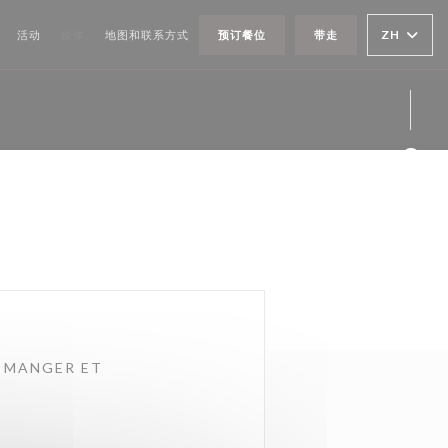
ZH
活动
媒体
地图和联系方式
预订餐位
带走
Fac
Twi
Ins
N MANGER ET