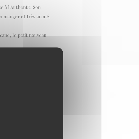
e à l'Authentic. Son
en manger et très animé.
scane, le petit nouveau
Del Pozo, entrepreneur
verain, traiteur depuis
n Del Pozo réalise un rêve
t françaises.