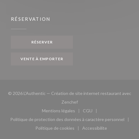
RÉSERVATION
RÉSERVER
VENTE À EMPORTER
© 2026 L'Authentic — Création de site internet restaurant avec
((ouvre une nouvelle fenêtre))
Zenchef
Mentions légales
CGU
((ouvre une nouvelle fenêtre))
((ouvre une nouvelle fen
Politique de protection des données à caractère personnel
((ouvre une nouvelle fenêtre))
Politique de cookies
Accessibilite
((ouvre une nouvelle fenêtre))
((ouvre une nouvelle fe