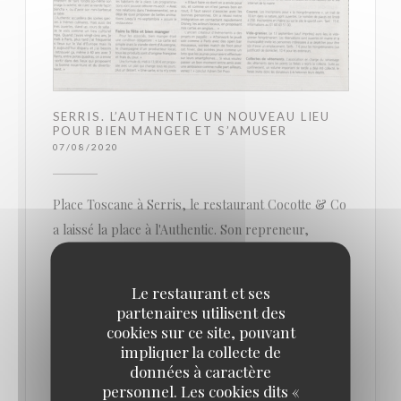
SERRIS. L’AUTHENTIC UN NOUVEAU LIEU
POUR BIEN MANGER ET S’AMUSER
07/08/2020
Place Toscane à Serris, le restaurant Cocotte & Co
a laissé la place à l'Authentic. Son repreneur,
Adrien Del Pozo veut en faire un lieu où l'on peut
bien manger et très animé.
Le restaurant et ses
partenaires utilisent des
cookies sur ce site, pouvant
Où sortir le soir, le week-end ? Au Val d’Europe,
impliquer la collecte de
sur la place Toscane, le petit nouveau tient à se
données à caractère
démarquer : on y mange bien et on s’y amusera
personnel. Les cookies dits «