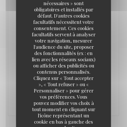
aussi.
nécessaires » sont
obligatoires et installés par
défaut. D'autres cookies
L’Authentic est né de la collaboration de deux
facultatifs nécessitent votre
associés. Adrien Del Pozo, entrepreneur dans
consentement. Ces cookies
l’informatique puis dans la location de salles, et
facultatifs servent à analyser
votre navigation, mesurer
Olivier Souverain, traiteur depuis vingt ans et
l'audience du site, proposer
partenaire de plusieurs restaurants parisiens.
des fonctionnalités (ex : en
Adrien Del Pozo réalise un rêve de jeunesse : créer
lien avec les réseaux sociaux)
ou afficher des publicités ou
un lieu bon enfant, aux influences typiquement
contenus personnalisés.
françaises.
Cliquez sur « Tout accepter
», « Tout refuser » ou «
Personnaliser » pour gérer
((OUVRE UNE NOUVELLE FENÊTRE))
LIRE L'ARTICLE
vos préférences. Vous
pouvez modifier vos choix à
tout moment en cliquant sur
l'icône représentant un
cookie en bas à gauche des