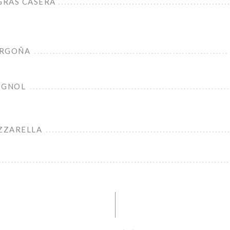
GRAS CASERA
ORGOÑA
IGNOL
ZZARELLA