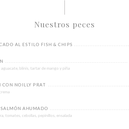
Nuestros peces
CADO AL ESTILO FISH & CHIPS
ÓN
aguacate, blinis, tartar de mango y piña
 CON NOILLY PRAT
 crema
 SALMÓN AHUMADO
a, tomates, cebollas, pepinillos, ensalada