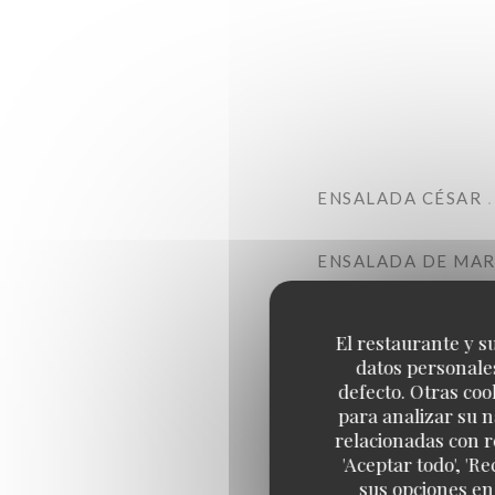
ENSALADA CÉSAR
ENSALADA DE MA
Ensalada, tomates, cebolla
El restaurante y su
BOWL ATLÁNTICO
datos personales
defecto. Otras coo
para analizar su n
BOWL ITALIANO
relacionadas con r
'Aceptar todo', 'R
sus opciones en