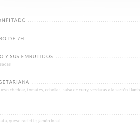
ONFITADO
RO DE 7H
 Y SUS EMBUTIDOS
sadas
GETARIANA
queso cheddar, tomates, cebollas, salsa de curry, verduras a la sartén Ha
tata, queso raclette, jamón local