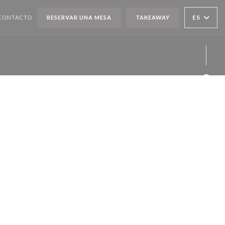
ES
 CONTACTO
RESERVAR UNA MESA
TAKEAWAY
Face
Twit
Inst