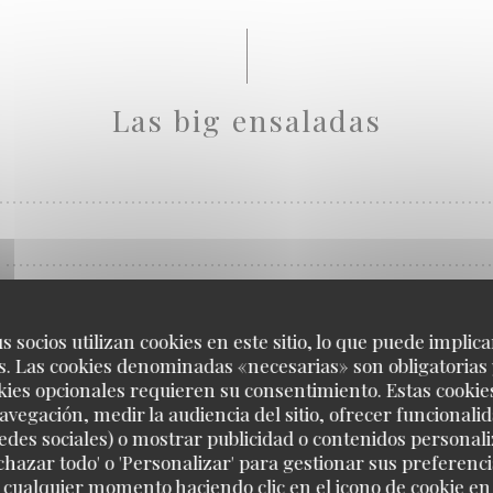
Las big ensaladas
R
s, salmón ahumado, atún, gambas, , vinagreta de cítricos
s socios utilizan cookies en este sitio, lo que puede implica
. Las cookies denominadas «necesarias» son obligatorias 
kies opcionales requieren su consentimiento. Estas cookie
avegación, medir la audiencia del sitio, ofrecer funcionali
edes sociales) o mostrar publicidad o contenidos personali
echazar todo' o 'Personalizar' para gestionar sus preferen
 cualquier momento haciendo clic en el icono de cookie en l