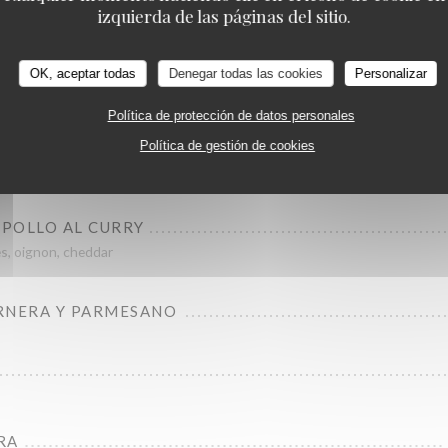
izquierda de las páginas del sitio.
Carne
OK, aceptar todas
Denegar todas las cookies
Personalizar
Política de protección de datos personales
DE CARNICERO
Política de gestión de cookies
eaubriand 280G Origen Francia Cocinado en la mesa
POLLO AL CURRY
es, oignon, cheddar
RNERA Y PARMESANO
RA