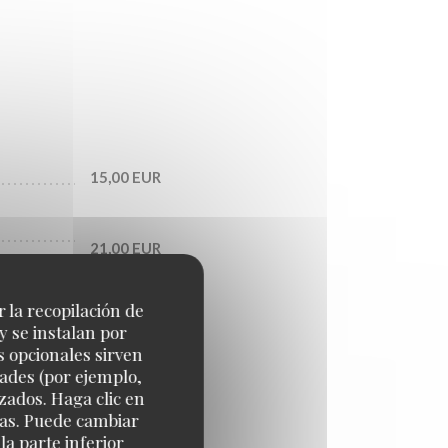
15,00 EUR
21,00 EUR
r la recopilación de
18,00 EUR
y se instalan por
s opcionales sirven
dades (por ejemplo,
16,00 EUR
zados. Haga clic en
cias. Puede cambiar
a parte inferior