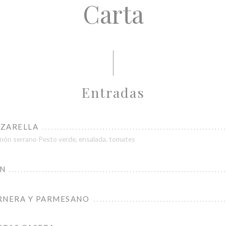
Carta
Entradas
ZZARELLA
ón serrano Pesto verde, ensalada, tomates
ÓN
RNERA Y PARMESANO