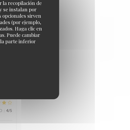
r la recopilación de
y se instalan por
IO
:
5
/5
s opcionales sirven
dades (por ejemplo,
zados. Haga clic en
cias. Puede cambiar
a parte inferior
IO
:
5
/5
IO
:
4
/5