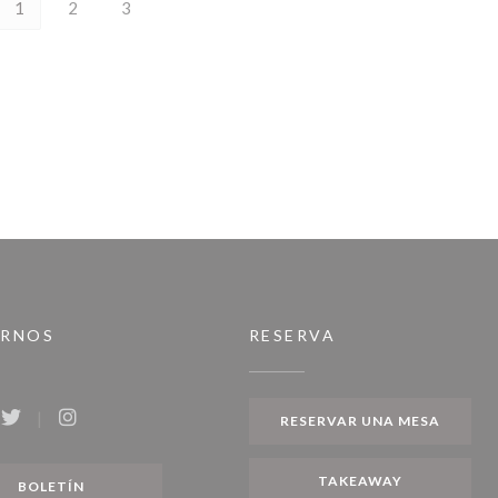
1
2
3
IRNOS
RESERVA
RESERVAR UNA MESA
ook ((abre en una nueva ventana))
Twitter ((abre en una nueva ventana))
Instagram ((abre en una nueva ventana))
TAKEAWAY
BOLETÍN