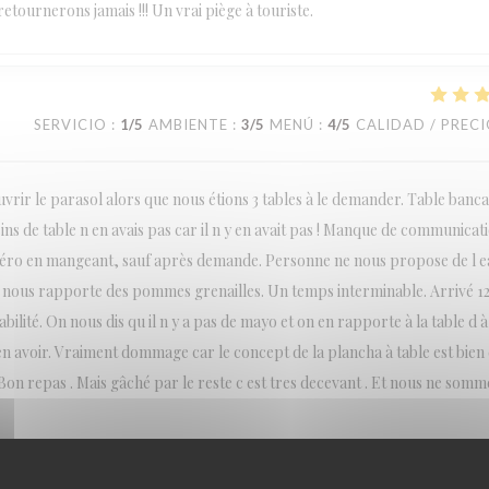
etournerons jamais !!! Un vrai piège à touriste.
SERVICIO
:
1
/5
AMBIENTE
:
3
/5
MENÚ
:
4
/5
CALIDAD / PREC
rir le parasol alors que nous étions 3 tables à le demander. Table bancal
sins de table n en avais pas car il n y en avait pas ! Manque de communicat
apéro en mangeant, sauf après demande. Personne ne nous propose de l 
 nous rapporte des pommes grenailles. Un temps interminable. Arrivé 1
lité. On nous dis qu il n y a pas de mayo et on en rapporte à la table d à 
 avoir. Vraiment dommage car le concept de la plancha à table est bien e
on repas . Mais gâché par le reste c est tres decevant . Et nous ne somm