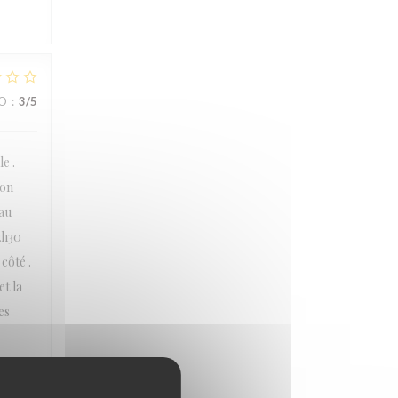
IO
:
3
/5
e .
ion
eau
2h30
côté .
t la
es