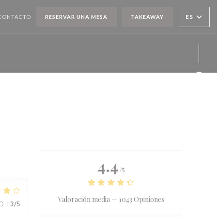
ES
 CONTACTO
RESERVAR UNA MESA
TAKEAWAY
Face
Twit
Inst
4.4
/5
Valoración media —
1043 Opiniones
IO
:
3
/5