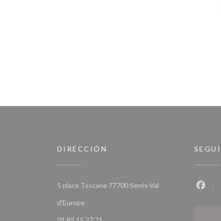
DIRECCIÓN
SEGU
5 place Toscane 77700 Serris-Val
Faceb
((abre en una nueva ventana))
d'Europe
01 85 15 27 71