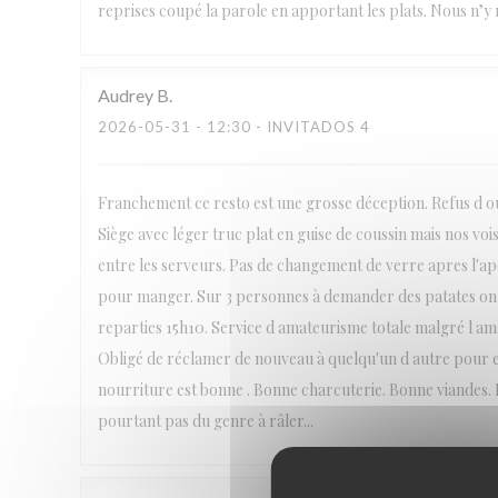
reprises coupé la parole en apportant les plats. Nous n’y r
Audrey
B
2026-05-31
- 12:30 - INVITADOS 4
Franchement ce resto est une grosse déception. Refus d ouv
Siège avec léger truc plat en guise de coussin mais nos voi
entre les serveurs. Pas de changement de verre apres l'
pour manger. Sur 3 personnes à demander des patates on
reparties 15h10. Service d amateurisme totale malgré l amabi
Obligé de réclamer de nouveau à quelqu'un d autre pour en
nourriture est bonne . Bonne charcuterie. Bonne viandes. B
pourtant pas du genre à râler...