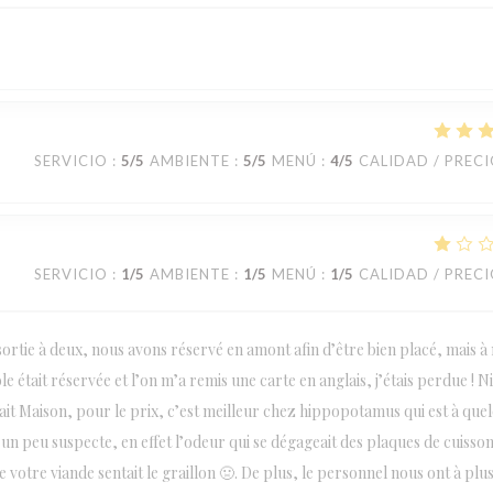
SERVICIO
:
5
/5
AMBIENTE
:
5
/5
MENÚ
:
4
/5
CALIDAD / PREC
SERVICIO
:
1
/5
AMBIENTE
:
1
/5
MENÚ
:
1
/5
CALIDAD / PREC
ortie à deux, nous avons réservé en amont afin d’être bien placé, mais à
e était réservée et l’on m’a remis une carte en anglais, j’étais perdue ! N
t fait Maison, pour le prix, c’est meilleur chez hippopotamus qui est à que
un peu suspecte, en effet l’odeur qui se dégageait des plaques de cuisso
 votre viande sentait le graillon 🤢. De plus, le personnel nous ont à plu