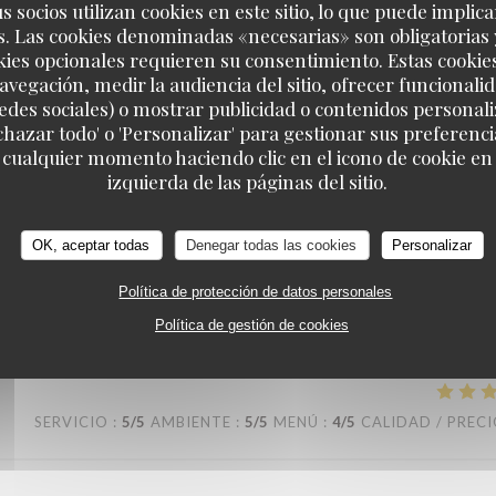
s socios utilizan cookies en este sitio, lo que puede implica
. Las cookies denominadas «necesarias» son obligatorias 
SERVICIO
:
5
/5
AMBIENTE
:
5
/5
MENÚ
:
5
/5
CALIDAD / PREC
kies opcionales requieren su consentimiento. Estas cookie
avegación, medir la audiencia del sitio, ofrecer funcionali
edes sociales) o mostrar publicidad o contenidos personali
 assiettes sont bien garnis ! J’y retournerai avec plaisir !
echazar todo' o 'Personalizar' para gestionar sus preferen
 cualquier momento haciendo clic en el icono de cookie en l
izquierda de las páginas del sitio.
SERVICIO
:
5
/5
AMBIENTE
:
4
/5
MENÚ
:
4
/5
CALIDAD / PREC
OK, aceptar todas
Denegar todas las cookies
Personalizar
Política de protección de datos personales
Política de gestión de cookies
SERVICIO
:
5
/5
AMBIENTE
:
5
/5
MENÚ
:
4
/5
CALIDAD / PREC