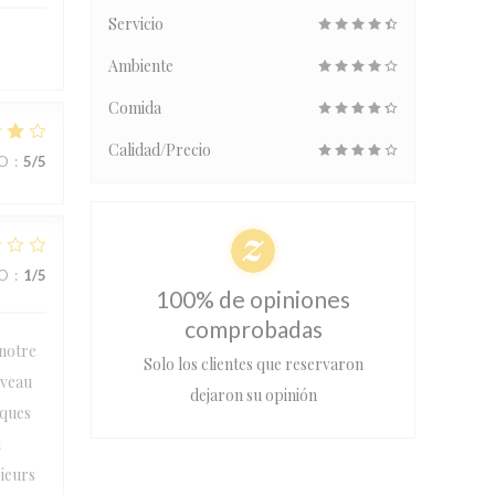
Servicio
Ambiente
Comida
Calidad/Precio
IO
:
5
/5
IO
:
1
/5
100% de opiniones
comprobadas
 notre
Solo los clientes que reservaron
iveau
dejaron su opinión
lques
n
sieurs