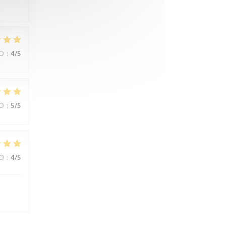
IO
:
4
/5
IO
:
5
/5
IO
:
4
/5