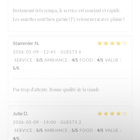
Restaurant très sympa, le service est souriant et rapide.
Les assiettes sont bien garnis ! J’y retournerai avec plaisir !
Stammler
N
2026-05-09
- 12:45 - GUESTS 6
SERVICE
:
5
/5
AMBIANCE
:
4
/5
FOOD
:
4
/5
VALUE
:
5
/5
Pas trop d'attente. Bonne qualité de la viande
Julie
D
2026-05-09
- 19:00 - GUESTS 2
SERVICE
:
5
/5
AMBIANCE
:
5
/5
FOOD
:
4
/5
VALUE
:
4
/5