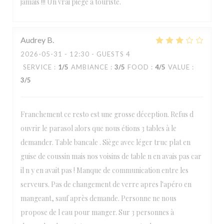
jamais !!! Un vrai piège à touriste.
Audrey
B
2026-05-31
- 12:30 - GUESTS 4
SERVICE
:
1
/5
AMBIANCE
:
3
/5
FOOD
:
4
/5
VALUE
:
3
/5
Franchement ce resto est une grosse déception. Refus d
ouvrir le parasol alors que nous étions 3 tables à le
demander. Table bancale . Siège avec léger truc plat en
guise de coussin mais nos voisins de table n en avais pas car
il n y en avait pas ! Manque de communication entre les
serveurs. Pas de changement de verre apres l'apéro en
mangeant, sauf après demande. Personne ne nous
propose de l eau pour manger. Sur 3 personnes à