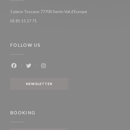
((opens in a new window
5 place Toscane 77700 Serris-Val d'Europe
01 85 15 27 71
FOLLOW US
Facebook ((opens in a new window))
Twitter ((opens in a new window))
Instagram ((opens in a new window))
NEWSLETTER
BOOKING