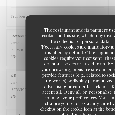
Très bon à voir pour revenir un jour
The restaurant and its partners us
cookies on this site, which may invol
Stefano
S
the collection of personal data.
2026-05-03
- 20:00 - GUESTS 2
'Necessary' cookies are mandatory a
SERVICE
:
5
/5
AMBIANCE
:
4
/5
FOOD
:
5
/5
VALUE
:
installed by default. Other optional
4
/5
cookies require your consent. Thes
optional cookies are used to analyz
your browsing, measure site audienc
provide features (e.g., related to soci
X
R
networks) or display personalized
2026-05-02
- 20:30 - GUESTS 2
advertising or content. Click on 'OK
SERVICE
:
5
/5
AMBIANCE
:
5
/5
FOOD
:
5
/5
VALUE
:
accept all', 'Deny all' or 'Personalize' 
5
/5
manage your preferences. You can
change your choices at any time by
clicking on the cookie icon at the bot
left of the site pages.