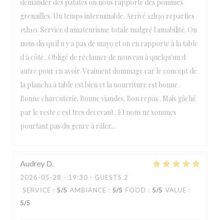
demander des patates on nous rapporte des pommes
grenailles. Un temps interminable. Arrivé 12h30 reparties
15h10. Service d amateurisme totale malgré l amabilité. On
nous dis qu il n y a pas de mayo et on en rapporte à la table
d à côté . Obligé de réclamer de nouveau à quelqu'un d
autre pour en avoir. Vraiment dommage car le concept de
la plancha à table est bien et la nourriture est bonne .
Bonne charcuterie. Bonne viandes. Bon repas . Mais gâché
par le reste c est tres decevant . Et nous ne sommes
pourtant pas du genre à râler...
Audrey
D
2026-05-28
- 19:30 - GUESTS 2
SERVICE
:
5
/5
AMBIANCE
:
5
/5
FOOD
:
5
/5
VALUE
:
5
/5