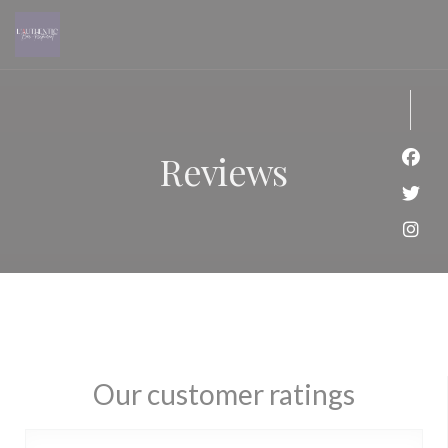
Personalizing your cookie choices
Reviews
Face
Twit
Inst
Our customer ratings