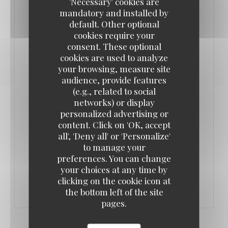
'Necessary' cookies are
aussi.
mandatory and installed by
default. Other optional
L’Authentic est né de la collaboration de deux
cookies require your
consent. These optional
associés. Adrien Del Pozo, entrepreneur dans
cookies are used to analyze
l’informatique puis dans la location de salles, et
your browsing, measure site
Olivier Souverain, traiteur depuis vingt ans et
audience, provide features
partenaire de plusieurs restaurants parisiens.
(e.g., related to social
networks) or display
Adrien Del Pozo réalise un rêve de jeunesse : créer
personalized advertising or
un lieu bon enfant, aux influences typiquement
content. Click on 'OK, accept
françaises.
all', 'Deny all' or 'Personalize'
to manage your
preferences. You can change
((OPENS IN A NEW WINDOW))
READ THE ARTICLE
your choices at any time by
clicking on the cookie icon at
the bottom left of the site
pages.