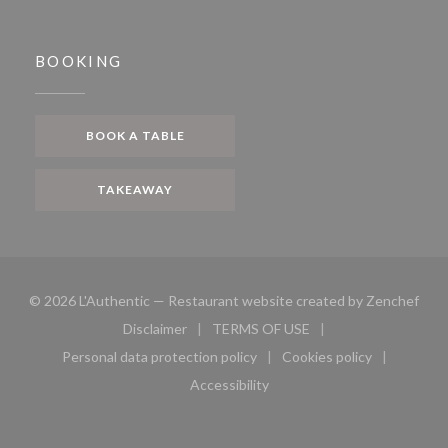
BOOKING
BOOK A TABLE
TAKEAWAY
((op
© 2026 L'Authentic — Restaurant website created by
Zenchef
Disclaimer
TERMS OF USE
((opens in a new window))
((opens in a new window))
Personal data protection policy
Cookies policy
((opens in a new window))
((opens in a new 
Accessibility
((opens in a new window))