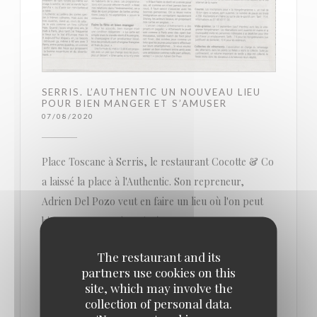
SERRIS. L’AUTHENTIC UN NOUVEAU LIEU
POUR BIEN MANGER ET S’AMUSER
07/08/2020
Place Toscane à Serris, le restaurant Cocotte & Co
a laissé la place à l'Authentic. Son repreneur,
Adrien Del Pozo veut en faire un lieu où l'on peut
bien manger et très animé.
The restaurant and its
Où sortir le soir, le week-end ? Au Val d’Europe,
partners use cookies on this
sur la place Toscane, le petit nouveau tient à se
site, which may involve the
démarquer : on y mange bien et on s’y amusera
collection of personal data.