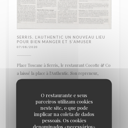
SERRIS. L’AUTHENTIC UN NOUVEAU LIEU
POUR BIEN MANGER ET S’AMUSER
07/08/2020
Place Toscane à Serris, le restaurant Cocotte & Co
a laissé la place à l'Authentic. Son repreneur,
Adrien Del Pozo veut en faire un lieu où l'on peut
bien manger et très animé.
O restaurante e seus
parceiros utilizam cookies
Où sortir le soir, le week-end ? Au Val d’Europe,
neste site, o que pode
implicar na coleta de dados
sur la place Toscane, le petit nouveau tient à se
pessoais. Os cookies
démarquer : on y mange bien et on s’y amusera
denominados «necessários»