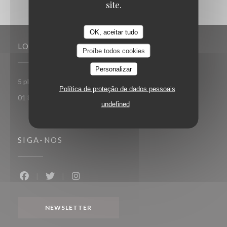
site.
OK, aceitar tudo
LOCAL
Proíbe todos cookies
Personalizar
((abre numa nova janela)
5 place Toscane 77700 Serris-Val d'Europe
Política de proteção de dados pessoais
01 85 15 27 71
undefined
SIGA-NOS
Facebook ((abre numa nova janela))
Twitter ((abre numa nova janela))
Instagram ((abre numa nova janela))
NEWSLETTER