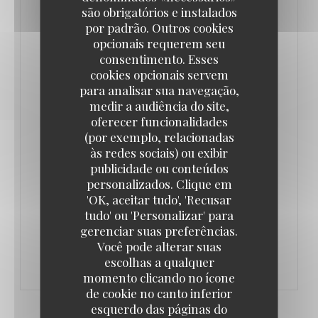
aussi.
são obrigatórios e instalados
por padrão. Outros cookies
opcionais requerem seu
L’Authentic est né de la collaboration de deux
consentimento. Esses
associés. Adrien Del Pozo, entrepreneur dans
cookies opcionais servem
l’informatique puis dans la location de salles, et
para analisar sua navegação,
Olivier Souverain, traiteur depuis vingt ans et
medir a audiência do site,
oferecer funcionalidades
partenaire de plusieurs restaurants parisiens.
(por exemplo, relacionadas
Adrien Del Pozo réalise un rêve de jeunesse : créer
às redes sociais) ou exibir
un lieu bon enfant, aux influences typiquement
publicidade ou conteúdos
personalizados. Clique em
françaises.
'OK, aceitar tudo', 'Recusar
tudo' ou 'Personalizar' para
((ABRE NUMA NOVA JANELA))
LER O ARTIGO
gerenciar suas preferências.
Você pode alterar suas
escolhas a qualquer
momento clicando no ícone
de cookie no canto inferior
esquerdo das páginas do