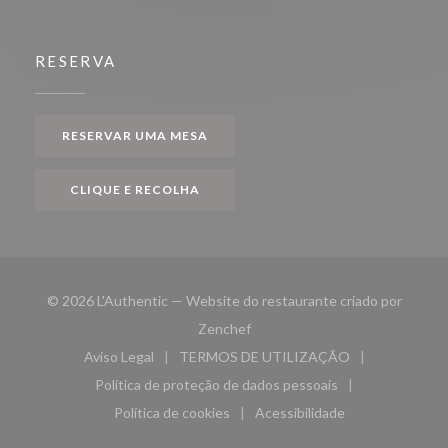
RESERVA
RESERVAR UMA MESA
CLIQUE E RECOLHA
© 2026 L'Authentic — Website do restaurante criado por
((abre numa nova janela))
Zenchef
Aviso Legal
TERMOS DE UTILIZAÇÃO
((abre numa nova janela))
((abre numa nova janela))
Política de proteção de dados pessoais
((abre numa nova janela))
Política de cookies
Acessibilidade
((abre numa nova janela))
((abre numa nova janela)