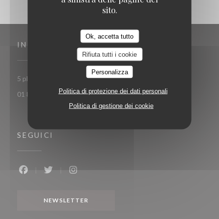
sito.
Ok, accetta tutto
INDIRIZZO
Rifiuta tutti i cookie
Personalizza
((apre una nuova finestr
5 place Toscane 77700 Serris-Val d'Europe
Politica di protezione dei dati personali
01 85 15 27 71
Politica di gestione dei cookie
SEGUICI
Facebook ((apre una nuova finestra))
Twitter ((apre una nuova finestra))
Instagram ((apre una nuova finestra))
NEWSLETTER