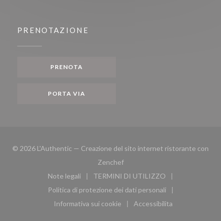
PRENOTAZIONE
PRENOTA
PORTA VIA
© 2026 L'Authentic — Creazione del sito internet ristorante con
((apre una nuova finestra))
Zenchef
Note legali
TERMINI DI UTILIZZO
((apre una nuova finestra))
((apre una nuova finestra))
Politica di protezione dei dati personali
((apre una nuova finestra))
Informativa sui cookie
Accessibilita
((apre una nuova finestra))
((apre una nuova finest