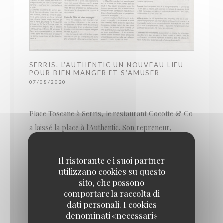
SERRIS. L’AUTHENTIC UN NOUVEAU LIEU
POUR BIEN MANGER ET S’AMUSER
07/08/2020
Place Toscane à Serris, le restaurant Cocotte & Co
a laissé la place à l'Authentic. Son repreneur,
Adrien Del Pozo veut en faire un lieu où l'on peut
bien manger et très animé.
Il ristorante e i suoi partner
utilizzano cookies su questo
sito, che possono
Où sortir le soir, le week-end ? Au Val d’Europe,
comportare la raccolta di
sur la place Toscane, le petit nouveau tient à se
dati personali. I cookies
démarquer : on y mange bien et on s’y amusera
denominati «necessari»