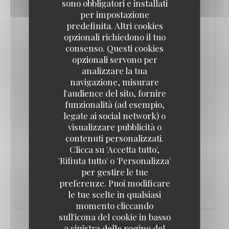
sono obbligatori e installati
aussi.
per impostazione
predefinita. Altri cookies
L’Authentic est né de la collaboration de deux
opzionali richiedono il tuo
associés. Adrien Del Pozo, entrepreneur dans
consenso. Questi cookies
opzionali servono per
l’informatique puis dans la location de salles, et
analizzare la tua
Olivier Souverain, traiteur depuis vingt ans et
navigazione, misurare
partenaire de plusieurs restaurants parisiens.
l'audience del sito, fornire
Adrien Del Pozo réalise un rêve de jeunesse : créer
funzionalità (ad esempio,
legate ai social network) o
un lieu bon enfant, aux influences typiquement
visualizzare pubblicità o
françaises.
contenuti personalizzati.
Clicca su 'Accetta tutto',
'Rifiuta tutto' o 'Personalizza'
((APRE UNA NUOVA FINESTRA))
LEGGI L'ARTICOLO
per gestire le tue
preferenze. Puoi modificare
le tue scelte in qualsiasi
momento cliccando
sull'icona del cookie in basso
a sinistra delle pagine del