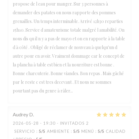
propose de l eau pour manger. Sur 3 personnes à
demander des patates on nous rapporte des pommes
grenailles. Un temps interminable. Arrivé 12h30 reparties
15h10. Service d amateurisme totale malgré l amabilité. On
nous dis qu il n y a pas de mayo et on en rapporte à la table
d à côté . Obligé de réclamer de nouveau à quelqu'un d
autre pour en avoir. Vraiment dommage car le concept de
la plancha à table est bien et la nourriture est bonne .
Bonne charcuterie. Bonne viandes. Bon repas . Mais gâché
par le reste c est tres decevant . Et nous ne sommes
pourtant pas du genre à râler...
Audrey
D
2026-05-28
- 19:30 - INVITADOS 2
SERVICIO
:
5
/5
AMBIENTE
:
5
/5
MENÚ
:
5
/5
CALIDAD