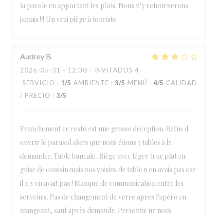
la parole en apportant les plats. Nous n’y retournerons
jamais !!! Un vrai piège à touriste.
Audrey
B
2026-05-31
- 12:30 - INVITADOS 4
SERVICIO
:
1
/5
AMBIENTE
:
3
/5
MENÚ
:
4
/5
CALIDAD
/ PRECIO
:
3
/5
Franchement ce resto est une grosse déception. Refus d
ouvrir le parasol alors que nous étions 3 tables à le
demander. Table bancale . Siège avec léger truc plat en
guise de coussin mais nos voisins de table n en avais pas car
il n y en avait pas ! Manque de communication entre les
serveurs. Pas de changement de verre apres l'apéro en
mangeant, sauf après demande. Personne ne nous