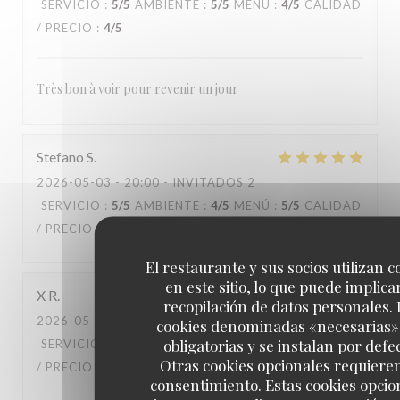
SERVICIO
:
5
/5
AMBIENTE
:
5
/5
MENÚ
:
4
/5
CALIDAD
/ PRECIO
:
4
/5
Très bon à voir pour revenir un jour
Stefano
S
2026-05-03
- 20:00 - INVITADOS 2
SERVICIO
:
5
/5
AMBIENTE
:
4
/5
MENÚ
:
5
/5
CALIDAD
/ PRECIO
:
4
/5
El restaurante y sus socios utilizan c
en este sitio, lo que puede implicar
X
R
recopilación de datos personales. 
2026-05-02
- 20:30 - INVITADOS 2
cookies denominadas «necesarias»
obligatorias y se instalan por defe
SERVICIO
:
5
/5
AMBIENTE
:
5
/5
MENÚ
:
5
/5
CALIDAD
Otras cookies opcionales requiere
/ PRECIO
:
5
/5
consentimiento. Estas cookies opcio