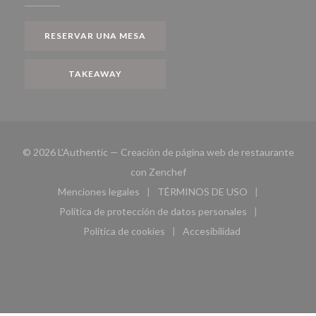
RESERVAR UNA MESA
TAKEAWAY
© 2026 L'Authentic — Creación de página web de restaurante
((abre en una nueva ventana))
con
Zenchef
Menciones legales
TÉRMINOS DE USO
((abre en una nueva ventana))
((abre en una nueva ven
Política de protección de datos personales
((abre en una nueva ventana))
Política de cookies
Accesibilidad
((abre en una nueva ventana))
((abre en una nueva ven