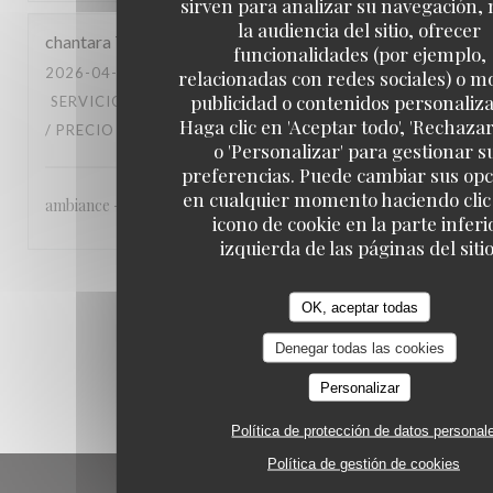
sirven para analizar su navegación,
la audiencia del sitio, ofrecer
chantara
T
funcionalidades (por ejemplo,
2026-04-22
- 20:30 - INVITADOS 6
relacionadas con redes sociales) o m
publicidad o contenidos personaliz
SERVICIO
:
4
/5
AMBIENTE
:
4
/5
MENÚ
:
4
/5
CALIDAD
Haga clic en 'Aceptar todo', 'Rechazar
/ PRECIO
:
4
/5
o 'Personalizar' para gestionar s
preferencias. Puede cambiar sus op
en cualquier momento haciendo clic 
ambiance - accueil agréable - qualité de la cuisine
icono de cookie en la parte inferi
izquierda de las páginas del sitio
1
2
3
OK, aceptar todas
Denegar todas las cookies
Personalizar
Política de protección de datos personal
Política de gestión de cookies