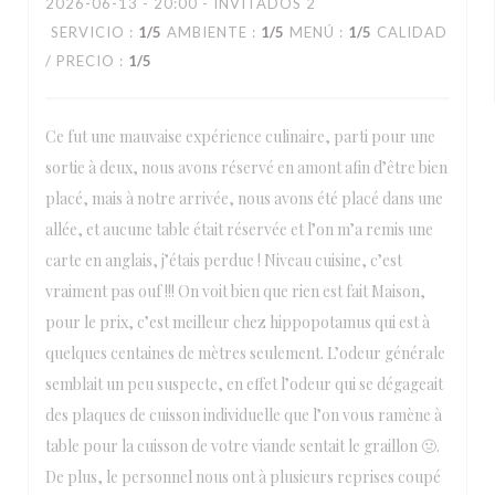
2026-06-13
- 20:00 - INVITADOS 2
SERVICIO
:
1
/5
AMBIENTE
:
1
/5
MENÚ
:
1
/5
CALIDAD
/ PRECIO
:
1
/5
Ce fut une mauvaise expérience culinaire, parti pour une
sortie à deux, nous avons réservé en amont afin d’être bien
placé, mais à notre arrivée, nous avons été placé dans une
allée, et aucune table était réservée et l’on m’a remis une
carte en anglais, j’étais perdue ! Niveau cuisine, c’est
vraiment pas ouf !!! On voit bien que rien est fait Maison,
pour le prix, c’est meilleur chez hippopotamus qui est à
quelques centaines de mètres seulement. L’odeur générale
semblait un peu suspecte, en effet l’odeur qui se dégageait
des plaques de cuisson individuelle que l’on vous ramène à
table pour la cuisson de votre viande sentait le graillon 🤢.
De plus, le personnel nous ont à plusieurs reprises coupé