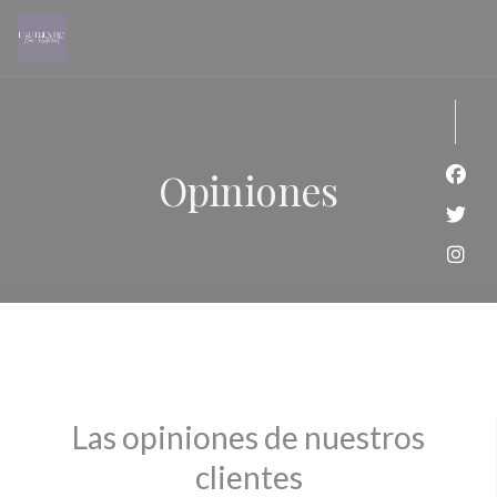
Personalización de sus opciones de cookies
Opiniones
Face
Twit
Inst
Las opiniones de nuestros
clientes