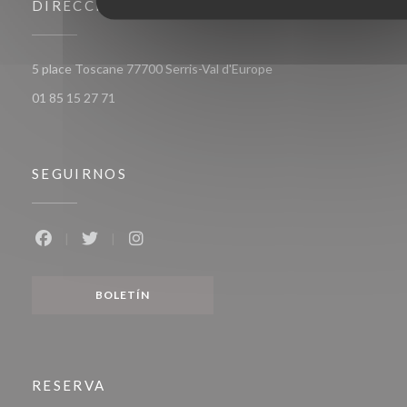
DIRECCIÓN
((abre en una nueva ven
5 place Toscane 77700 Serris-Val d'Europe
01 85 15 27 71
SEGUIRNOS
Facebook ((abre en una nueva ventana))
Twitter ((abre en una nueva ventana))
Instagram ((abre en una nueva ventana
BOLETÍN
RESERVA