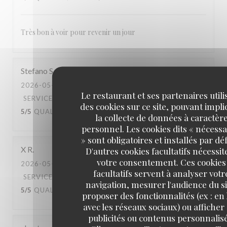
Très bon à voir pour revenir un jour
Stefano
S
2026-05-03
- 20:00 - COUVERTS 2
Le restaurant et ses partenaires utili
SERVICE
:
5
/5
AMBIANCE
:
4
/5
CUISINE
:
des cookies sur ce site, pouvant impl
5
/5
QUALITÉ / PRIX
:
4
/5
la collecte de données à caractèr
personnel. Les cookies dits « nécessa
» sont obligatoires et installés par dé
X
R
D'autres cookies facultatifs nécessit
votre consentement. Ces cookies
2026-05-02
- 20:30 - COUVERTS 2
facultatifs servent à analyser votr
SERVICE
:
5
/5
AMBIANCE
:
5
/5
CUISINE
:
navigation, mesurer l'audience du si
5
/5
QUALITÉ / PRIX
:
5
/5
proposer des fonctionnalités (ex : en 
avec les réseaux sociaux) ou afficher
publicités ou contenus personnalisé