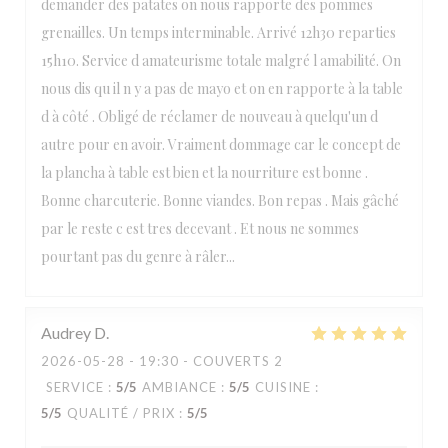
demander des patates on nous rapporte des pommes
grenailles. Un temps interminable. Arrivé 12h30 reparties
15h10. Service d amateurisme totale malgré l amabilité. On
nous dis qu il n y a pas de mayo et on en rapporte à la table
d à côté . Obligé de réclamer de nouveau à quelqu'un d
autre pour en avoir. Vraiment dommage car le concept de
la plancha à table est bien et la nourriture est bonne .
Bonne charcuterie. Bonne viandes. Bon repas . Mais gâché
par le reste c est tres decevant . Et nous ne sommes
pourtant pas du genre à râler...
Audrey
D
2026-05-28
- 19:30 - COUVERTS 2
SERVICE
:
5
/5
AMBIANCE
:
5
/5
CUISINE
:
5
/5
QUALITÉ / PRIX
:
5
/5