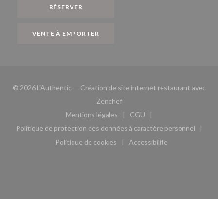
RÉSERVER
VENTE À EMPORTER
© 2026 L'Authentic — Création de site internet restaurant avec
((ouvre une nouvelle fenêtre))
Zenchef
Mentions légales
CGU
((ouvre une nouvelle fenêtre))
((ouvre une nouvelle fen
Politique de protection des données à caractère personnel
((ouvre une nouvelle fenêtre))
Politique de cookies
Accessibilite
((ouvre une nouvelle fenêtre))
((ouvre une nouvelle fe