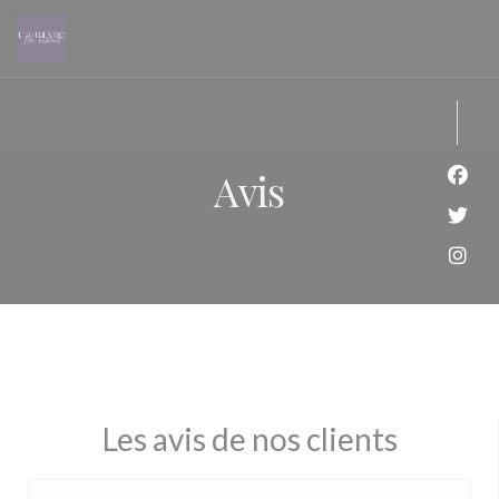
Personnalisation de vos choix en matière de cookies
Avis
Face
Twit
Inst
Les avis de nos clients