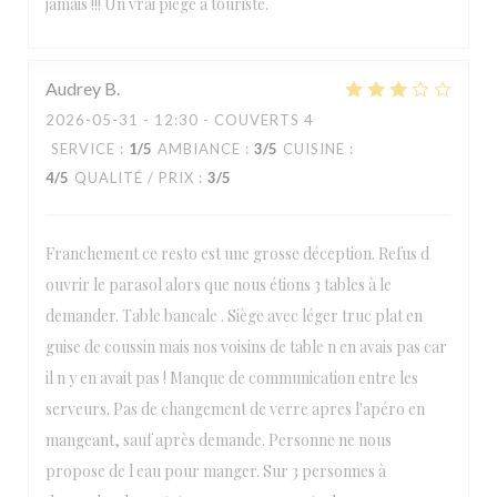
jamais !!! Un vrai piège à touriste.
Audrey
B
2026-05-31
- 12:30 - COUVERTS 4
SERVICE
:
1
/5
AMBIANCE
:
3
/5
CUISINE
:
4
/5
QUALITÉ / PRIX
:
3
/5
Franchement ce resto est une grosse déception. Refus d
ouvrir le parasol alors que nous étions 3 tables à le
demander. Table bancale . Siège avec léger truc plat en
guise de coussin mais nos voisins de table n en avais pas car
il n y en avait pas ! Manque de communication entre les
serveurs. Pas de changement de verre apres l'apéro en
mangeant, sauf après demande. Personne ne nous
propose de l eau pour manger. Sur 3 personnes à