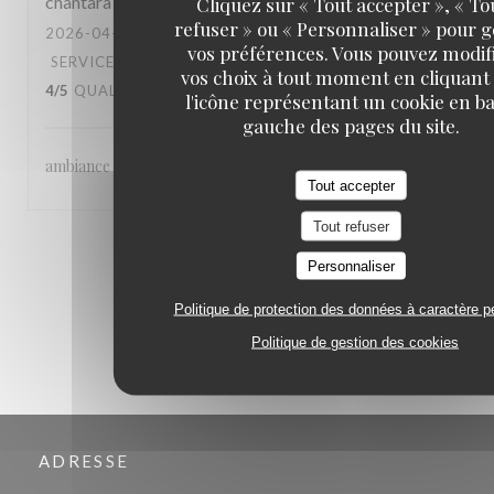
chantara
T
Cliquez sur « Tout accepter », « To
refuser » ou « Personnaliser » pour 
2026-04-22
- 20:30 - COUVERTS 6
vos préférences. Vous pouvez modif
SERVICE
:
4
/5
AMBIANCE
:
4
/5
CUISINE
:
vos choix à tout moment en cliquant
4
/5
QUALITÉ / PRIX
:
4
/5
l'icône représentant un cookie en ba
gauche des pages du site.
ambiance - accueil agréable - qualité de la cuisine
Tout accepter
Tout refuser
1
2
3
Personnaliser
Politique de protection des données à caractère p
Politique de gestion des cookies
ADRESSE