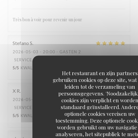
Très bon à voir pour revenir un jour
Stefano
S
2026-05-03
- 20:00 - GASTEN 2
SERVICE
:
5
/5
ATMOSFEER
:
4
/5
KEUKEN
:
5
/5
KWALITEIT / PRIJS
:
4
/5
Het restaurant en zijn partners
gebruiken cookies op deze site, wat
leiden tot de verzameling van
X
R
persoonsgegevens. 'Noodzakelijk
cookies zijn verplicht en worde
2026-05-02
- 20:30 - GASTEN 2
standaard geïnstalleerd. Ander
SERVICE
:
5
/5
ATMOSFEER
:
5
/5
KEUKEN
:
optionele cookies vereisen uw
5
/5
KWALITEIT / PRIJS
:
5
/5
toestemming. Deze optionele cook
worden gebruikt om uw navigatie 
analyseren, het sitepubliek te met