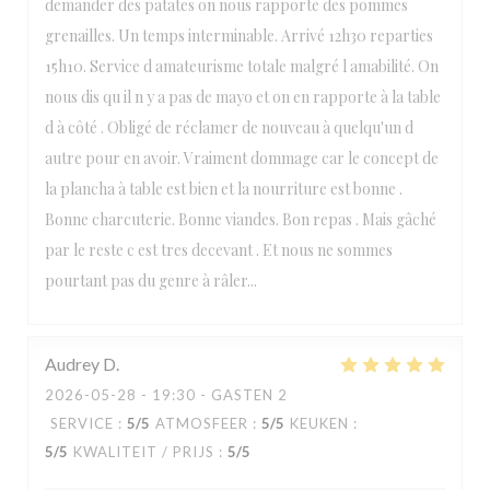
demander des patates on nous rapporte des pommes
grenailles. Un temps interminable. Arrivé 12h30 reparties
15h10. Service d amateurisme totale malgré l amabilité. On
nous dis qu il n y a pas de mayo et on en rapporte à la table
d à côté . Obligé de réclamer de nouveau à quelqu'un d
autre pour en avoir. Vraiment dommage car le concept de
la plancha à table est bien et la nourriture est bonne .
Bonne charcuterie. Bonne viandes. Bon repas . Mais gâché
par le reste c est tres decevant . Et nous ne sommes
pourtant pas du genre à râler...
Audrey
D
2026-05-28
- 19:30 - GASTEN 2
SERVICE
:
5
/5
ATMOSFEER
:
5
/5
KEUKEN
:
5
/5
KWALITEIT / PRIJS
:
5
/5