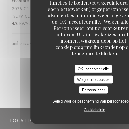
chantara
T
functies te bieden (bijv. gerelateerd
sociale netwerken) of gepersonalis
2026-04-22
- 20:30 - GASTEN 6
advertenties of inhoud weer te geven
SERVICE
:
4
/5
ATMOSFEER
:
4
/5
KEUKEN
:
op 'OK, accepteer alle', 'Weiger alle'
4
/5
KWALITEIT / PRIJS
:
4
/5
'Personaliseer' om uw voorkeuren
beheren. U kunt uw keuzes op el
moment wijzigen door op het
ambiance - accueil agréable - qualité de la cuisine
cookiepictogram linksonder op d
sitepagina's te klikken.
1
2
3
OK, accepteer alle
Weiger alle cookies
Personaliseer
Beleid voor de bescherming van persoonsge
Cookiebeleid
LOCATIE