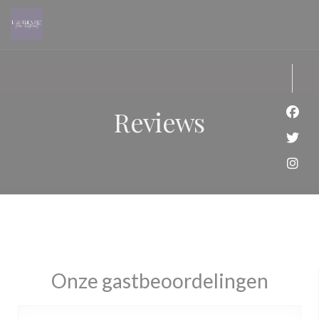
Cookies beheer paneel
Reviews
Face
Twit
Inst
Onze gastbeoordelingen