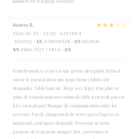
jamais !!! Un vrai piège à touriste.
Audrey
B
2026-05-31
- 12:30 - GASTEN 4
SERVICE
:
1
/5
ATMOSFEER
:
3
/5
KEUKEN
:
4
/5
KWALITEIT / PRIJS
:
3
/5
Franchement ce resto est une grosse déception. Refus d
ouvrir le parasol alors que nous étions 3 tables à le
demander. Table bancale . Siège avec léger truc plat en
guise de coussin mais nos voisins de table n en avais pas car
il n y en avait pas ! Manque de communication entre les
serveurs. Pas de changement de verre apres l'apéro en
mangeant, sauf après demande. Personne ne nous
propose de l eau pour manger. Sur 3 personnes à