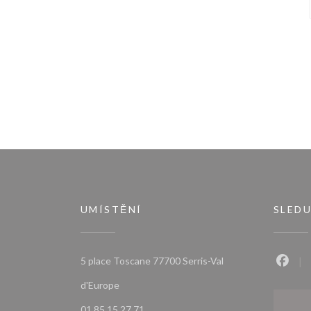
UMÍSTĚNÍ
SLEDU
5 place Toscane 77700 Serris-Val
Faceb
((otevře se v novém okně))
d'Europe
01 85 15 27 71