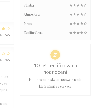
Služba
Atmosféra
Menu
Kvalita/Cena
NA
:
5
/5
NA
:
1
/5
100% certifikovaná
hodnocení
 notre
Hodnocení poskytují pouze klienti,
iveau
kteří učinili rezervace
lques
n
sieurs