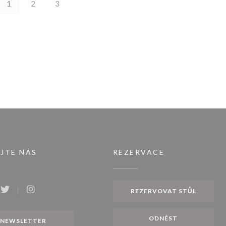
1
2
3
JTE NÁS
REZERVACE
REZERVOVAT STŮL
ook ((otevře se v novém okně))
Twitter ((otevře se v novém okně))
Instagram ((otevře se v novém okně))
ODNÉST
NEWSLETTER