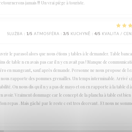
etournerons jamais !!! Un vrai piège à touriste.
SLUŽBA
:
1
/5
ATMOSFÉRA
:
3
/5
KUCHYNĚ
:
4
/5
KVALITA / CE
rir le parasol alors que nous étions 3 tables à le demander. Table bancal
sins de table n en avais pas car il n y en avait pas ! Manque de communicat
apéro en mangeant, sauf après demande. Personne ne nous propose de l 
 nous rapporte des pommes grenailles. Un temps interminable. Arrivé 1
lité. On nous dis qu il n y a pas de mayo et on en rapporte à la table d à 
 avoir. Vraiment dommage car le concept de la plancha à table est bien e
on repas . Mais gâché par le reste c est tres decevant . Et nous ne somm