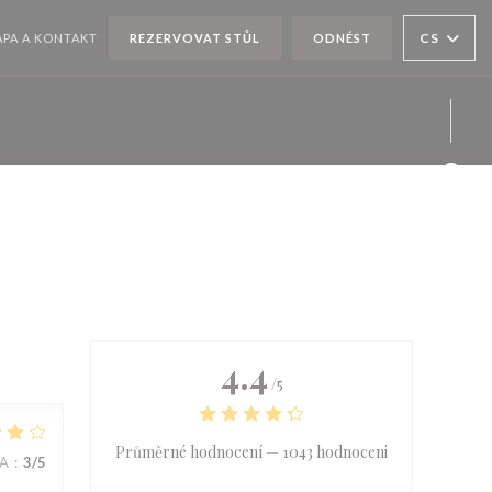
CS
PA A KONTAKT
REZERVOVAT STŮL
ODNÉST
Face
Twit
Inst
4.4
/5
Průměrné hodnocení —
1043 hodnoceni
NA
:
3
/5