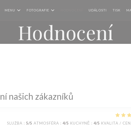
MENU
FOTOGRAFIE
HODNOCENÍ
UDÁLOSTI
TISK
MA
Hodnocení
í našich zákazníků
SLUŽBA
:
5
/5
ATMOSFÉRA
:
4
/5
KUCHYNĚ
:
4
/5
KVALITA / CE