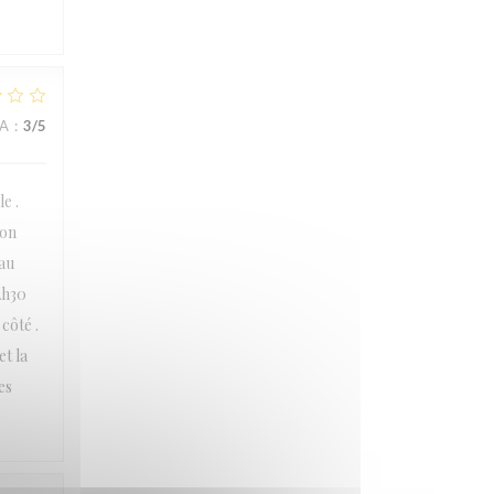
NA
:
3
/5
e .
ion
eau
2h30
côté .
t la
es