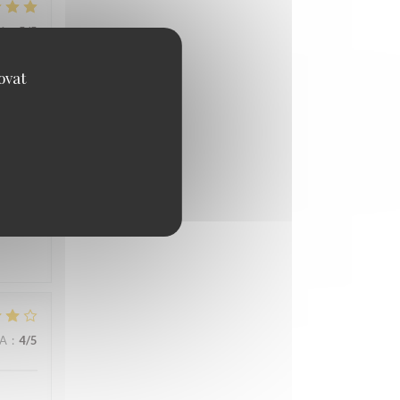
NA
:
5
/5
ovat
NA
:
5
/5
NA
:
4
/5