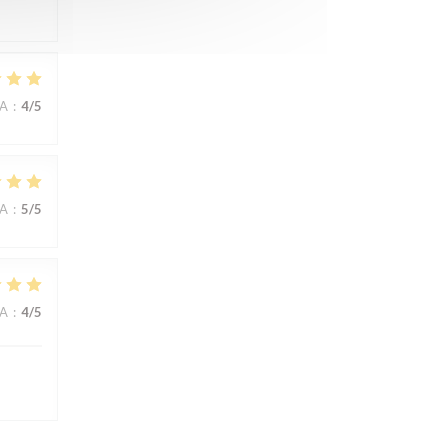
NA
:
4
/5
NA
:
5
/5
NA
:
4
/5