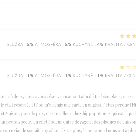
SLUŽBA
:
5
/5
ATMOSFÉRA
:
5
/5
KUCHYNĚ
:
4
/5
KVALITA / CE
SLUŽBA
:
1
/5
ATMOSFÉRA
:
1
/5
KUCHYNĚ
:
1
/5
KVALITA / CE
ortie à deux, nous avons réservé en amont afin d’être bien placé, mais à
e était réservée et l’on m’a remis une carte en anglais, j’étais perdue ! N
t fait Maison, pour le prix, c’est meilleur chez hippopotamus qui est à que
un peu suspecte, en effet l’odeur qui se dégageait des plaques de cuisso
 votre viande sentait le graillon 🤢. De plus, le personnel nous ont à plu