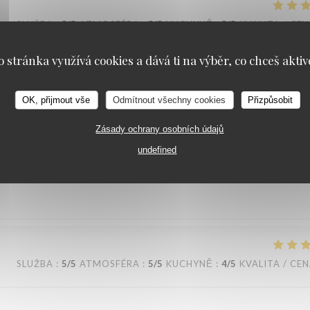
SLUŽBA
:
5
/5
ATMOSFÉRA
:
5
/5
KUCHYNĚ
:
5
/5
KVALITA / CE
o stránka využívá cookies a dává ti na výběr, co chceš aktiv
 assiettes sont bien garnis ! J’y retournerai avec plaisir !
OK, přijmout vše
Odmítnout všechny cookies
Přizpůsobit
Zásady ochrany osobních údajů
SLUŽBA
:
5
/5
ATMOSFÉRA
:
4
/5
KUCHYNĚ
:
4
/5
KVALITA / CE
undefined
SLUŽBA
:
5
/5
ATMOSFÉRA
:
5
/5
KUCHYNĚ
:
4
/5
KVALITA / CE