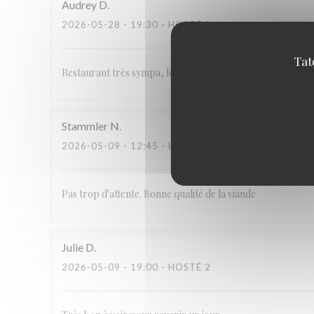
Audrey
D
2026-05-28
- 19:30 - HOSTÉ 2
Tat
Restaurant très sympa, le service est souriant et rapide. Les
Stammler
N
2026-05-09
- 12:45 - HOSTÉ 6
Pas trop d'attente. Bonne qualité de la viande
Julie
D
2026-05-09
- 19:00 - HOSTÉ 2