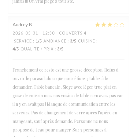
jamais !!! Un vrai piège à touriste.
Audrey
B
2026-05-31
- 12:30 - COUVERTS 4
SERVICE
:
1
/5
AMBIANCE
:
3
/5
CUISINE
:
4
/5
QUALITÉ / PRIX
:
3
/5
Franchement ce resto est une grosse déception. Refus d
ouvrir le parasol alors que nous étions 3 tables à le
demander. Table bancale . Siège avec léger truc plat en
guise de coussin mais nos voisins de table n en avais pas car
il n y en avait pas ! Manque de communication entre les
serveurs. Pas de changement de verre apres l'apéro en
mangeant, sauf après demande. Personne ne nous
propose de l eau pour manger. Sur 3 personnes à