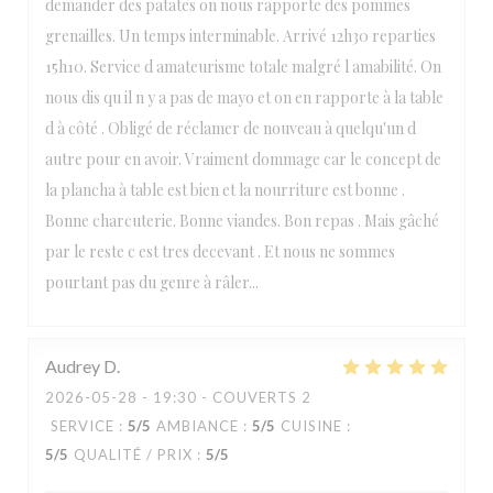
demander des patates on nous rapporte des pommes
grenailles. Un temps interminable. Arrivé 12h30 reparties
15h10. Service d amateurisme totale malgré l amabilité. On
nous dis qu il n y a pas de mayo et on en rapporte à la table
d à côté . Obligé de réclamer de nouveau à quelqu'un d
autre pour en avoir. Vraiment dommage car le concept de
la plancha à table est bien et la nourriture est bonne .
Bonne charcuterie. Bonne viandes. Bon repas . Mais gâché
par le reste c est tres decevant . Et nous ne sommes
pourtant pas du genre à râler...
Audrey
D
2026-05-28
- 19:30 - COUVERTS 2
SERVICE
:
5
/5
AMBIANCE
:
5
/5
CUISINE
:
5
/5
QUALITÉ / PRIX
:
5
/5