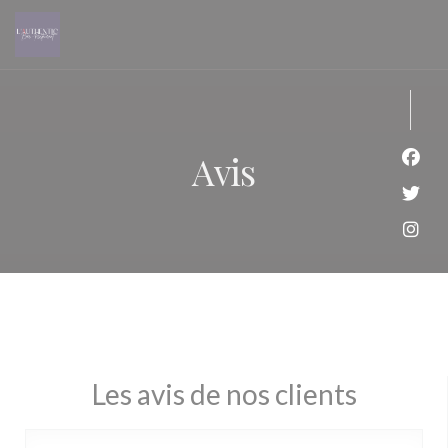
Personnalisation de vos choix en matière de cookies
Avis
Face
Twit
Inst
Les avis de nos clients