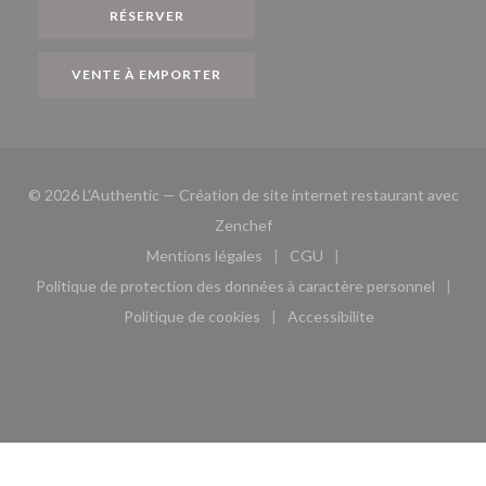
RÉSERVER
VENTE À EMPORTER
© 2026 L'Authentic — Création de site internet restaurant avec
((ouvre une nouvelle fenêtre))
Zenchef
Mentions légales
CGU
((ouvre une nouvelle fenêtre))
((ouvre une nouvelle fen
Politique de protection des données à caractère personnel
((ouvre une nouvelle fenêtre))
Politique de cookies
Accessibilite
((ouvre une nouvelle fenêtre))
((ouvre une nouvelle fe