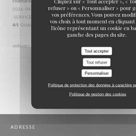
chantara
T
Cliquez sur « Tout accepter », « To
refuser » ou « Personnaliser » pour 
2026-04-22
- 20:30 - COUVERTS 6
vos préférences. Vous pouvez modif
SERVICE
:
4
/5
AMBIANCE
:
4
/5
CUISINE
:
vos choix à tout moment en cliquant
4
/5
QUALITÉ / PRIX
:
4
/5
l'icône représentant un cookie en ba
gauche des pages du site.
ambiance - accueil agréable - qualité de la cuisine
Tout accepter
Tout refuser
1
2
3
Personnaliser
Politique de protection des données à caractère p
Politique de gestion des cookies
ADRESSE