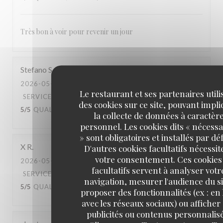
Très bon à voir pour revenir un jour
Stefano
S
2026-05-03
- 20:00 - COUVERTS 2
Le restaurant et ses partenaires utili
SERVICE
:
5
/5
AMBIANCE
:
4
/5
CUISINE
:
des cookies sur ce site, pouvant impl
5
/5
QUALITÉ / PRIX
:
4
/5
la collecte de données à caractèr
personnel. Les cookies dits « nécessa
» sont obligatoires et installés par dé
X
R
D'autres cookies facultatifs nécessit
votre consentement. Ces cookies
2026-05-02
- 20:30 - COUVERTS 2
facultatifs servent à analyser votr
SERVICE
:
5
/5
AMBIANCE
:
5
/5
CUISINE
:
navigation, mesurer l'audience du si
5
/5
QUALITÉ / PRIX
:
5
/5
proposer des fonctionnalités (ex : en 
avec les réseaux sociaux) ou afficher
publicités ou contenus personnalisé