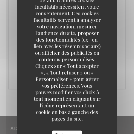
- Desserts à partager (ou pas 😏)
facultatifs nécessitent votre
Une soirée placée sous le signe de la gourmandise,
consentement. Ces cookies
du plaisir et du romantisme, dans une ambiance
facultatifs servent à analyser
votre navigation, mesurer
chaleureuse et élégante ✨
l'audience du site, proposer
📅 Vendredi 14 février
des fonctionnalités (ex : en
📍 L’Authentic
lien avec les réseaux sociaux)
ou afficher des publicités ou
contenus personnalisés.
((OUVRE UNE NOUVELLE FENÊT
PLUS D'INFORMATIONS
Cliquez sur « Tout accepter
», « Tout refuser » ou «
Personnaliser » pour gérer
vos préférences. Vous
pouvez modifier vos choix à
tout moment en cliquant sur
l'icône représentant un
cookie en bas à gauche des
pages du site.
ADRESSE