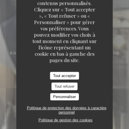
contenus personnalisés.
Cliquez sur « Tout accepter
», « Tout refuser » ou «
Personnaliser » pour gérer
vos préférences. Vous
pouvez modifier vos choix à
tout moment en cliquant sur
l'icône représentant un
BAR RESTAURANT
5 PLACE TOSCANE 77700
cookie en bas à gauche des
SERRIS-VAL D'EUROPE
pages du site.
Tout accepter
Tout refuser
Personnaliser
Politique de protection des données à caractère
personnel
Politique de gestion des cookies