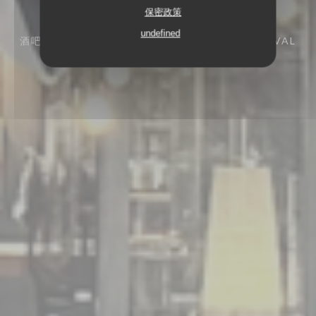
保密政策
undefined
酒吧餐厅
5 PLACE TOSCANE 77700 SERRIS-VAL
D'EUROPE