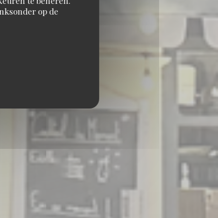
orkeuren te beheren.
inksonder op de
 D'EUROPE