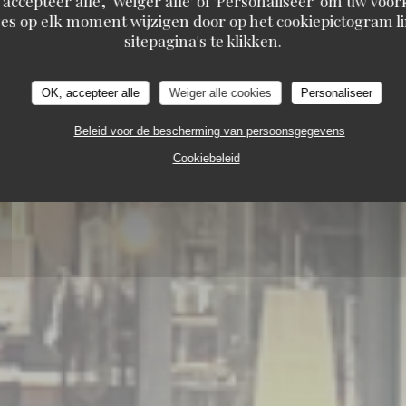
 accepteer alle', 'Weiger alle' of 'Personaliseer' om uw vo
es op elk moment wijzigen door op het cookiepictogram l
sitepagina's te klikken.
OK, accepteer alle
Weiger alle cookies
Personaliseer
Beleid voor de bescherming van persoonsgegevens
Cookiebeleid
TAURANT
5 PLACE TOSCANE 77700 SERRIS-VAL