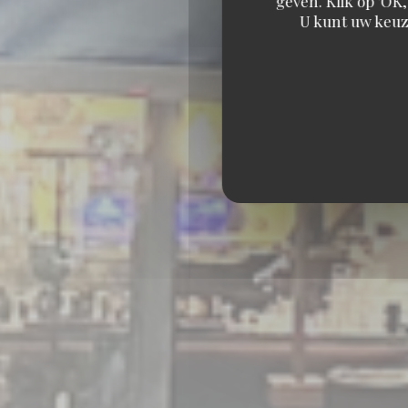
geven. Klik op 'OK,
U kunt uw keuz
BAR RES