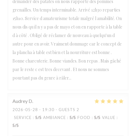
demander des patates on nous rapporte des pommes
grenailles. Un temps interminable. Arrivé 12h30 reparties
15h10. Service d amateurisme totale malgré l amabilité. On
nous dis qu il n y a pas de mayo et on en rapporte à la table
d à côté . Obligé de réclamer de nouveau à quelqu'un d
autre pour en avoir. Vraiment dommage car le concept de
la plancha à table est bien et la nourriture est bonne .
Bonne charcuterie. Bonne viandes. Bon repas . Mais gâché
par le reste c est tres decevant . Et nous ne sommes
pourtant pas du genre à râler...
Audrey
D
2026-05-28
- 19:30 - GUESTS 2
SERVICE
:
5
/5
AMBIANCE
:
5
/5
FOOD
:
5
/5
VALUE
:
5
/5