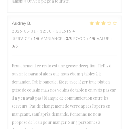
jamais !!! Un vrai piège à touriste.
Audrey
B
2026-05-31
- 12:30 - GUESTS 4
SERVICE
:
1
/5
AMBIANCE
:
3
/5
FOOD
:
4
/5
VALUE
:
3
/5
Franchement ce resto est une grosse déception. Refus d
ouvrir le parasol alors que nous étions 3 tables à le
demander. Table bancale . Siège avec léger truc plat en
guise de coussin mais nos voisins de table n en avais pas car
il n y en avait pas ! Manque de communication entre les
serveurs. Pas de changement de verre apres l'apéro en
mangeant, sauf après demande. Personne ne nous
propose de l eau pour manger. Sur 3 personnes à