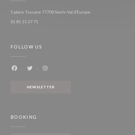
((opens in a new window
5 place Toscane 77700 Serris-Val d'Europe
01 85 15 27 71
FOLLOW US
Facebook ((opens in a new window))
Twitter ((opens in a new window))
Instagram ((opens in a new window))
NEWSLETTER
BOOKING