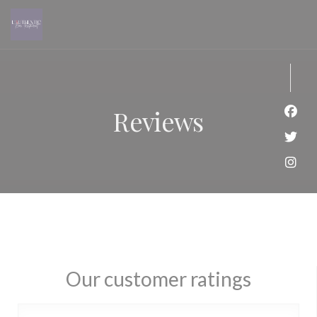
Personalizing your cookie choices
Reviews
Face
Twit
Inst
Our customer ratings