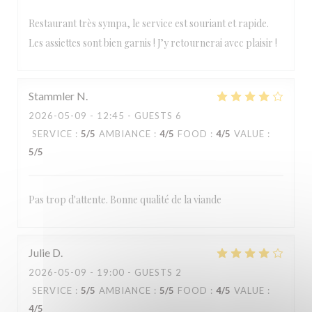
Restaurant très sympa, le service est souriant et rapide.
Les assiettes sont bien garnis ! J’y retournerai avec plaisir !
Stammler
N
2026-05-09
- 12:45 - GUESTS 6
SERVICE
:
5
/5
AMBIANCE
:
4
/5
FOOD
:
4
/5
VALUE
:
5
/5
Pas trop d'attente. Bonne qualité de la viande
Julie
D
2026-05-09
- 19:00 - GUESTS 2
SERVICE
:
5
/5
AMBIANCE
:
5
/5
FOOD
:
4
/5
VALUE
:
4
/5