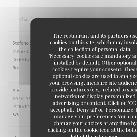
Très bon à voir pour revenir un jour
The restaurant and its partners us
cookies on this site, which may invol
Stefano
S
the collection of personal data.
2026-05-03
- 20:00 - GUESTS 2
'Necessary' cookies are mandatory a
SERVICE
:
5
/5
AMBIANCE
:
4
/5
FOOD
:
5
/5
VALUE
:
installed by default. Other optional
4
/5
cookies require your consent. Thes
optional cookies are used to analyz
your browsing, measure site audienc
provide features (e.g., related to soci
X
R
networks) or display personalized
2026-05-02
- 20:30 - GUESTS 2
advertising or content. Click on 'OK
SERVICE
:
5
/5
AMBIANCE
:
5
/5
FOOD
:
5
/5
VALUE
:
accept all', 'Deny all' or 'Personalize' 
5
/5
manage your preferences. You can
change your choices at any time by
clicking on the cookie icon at the bot
left of the site pages.