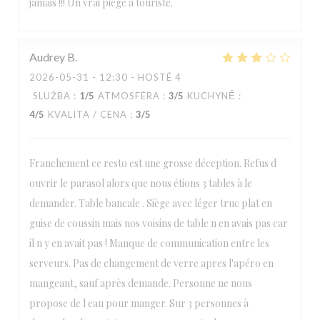
jamais !!! Un vrai piège à touriste.
Audrey
B
2026-05-31
- 12:30 - HOSTÉ 4
SLUŽBA
:
1
/5
ATMOSFÉRA
:
3
/5
KUCHYNĚ
:
4
/5
KVALITA / CENA
:
3
/5
Franchement ce resto est une grosse déception. Refus d
ouvrir le parasol alors que nous étions 3 tables à le
demander. Table bancale . Siège avec léger truc plat en
guise de coussin mais nos voisins de table n en avais pas car
il n y en avait pas ! Manque de communication entre les
serveurs. Pas de changement de verre apres l'apéro en
mangeant, sauf après demande. Personne ne nous
propose de l eau pour manger. Sur 3 personnes à