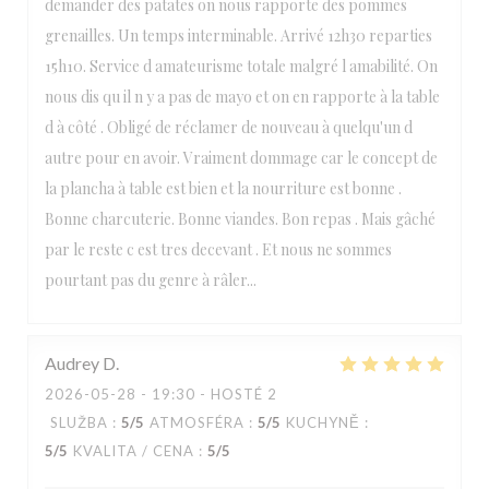
demander des patates on nous rapporte des pommes
grenailles. Un temps interminable. Arrivé 12h30 reparties
15h10. Service d amateurisme totale malgré l amabilité. On
nous dis qu il n y a pas de mayo et on en rapporte à la table
d à côté . Obligé de réclamer de nouveau à quelqu'un d
autre pour en avoir. Vraiment dommage car le concept de
la plancha à table est bien et la nourriture est bonne .
Bonne charcuterie. Bonne viandes. Bon repas . Mais gâché
par le reste c est tres decevant . Et nous ne sommes
pourtant pas du genre à râler...
Audrey
D
2026-05-28
- 19:30 - HOSTÉ 2
SLUŽBA
:
5
/5
ATMOSFÉRA
:
5
/5
KUCHYNĚ
:
5
/5
KVALITA / CENA
:
5
/5