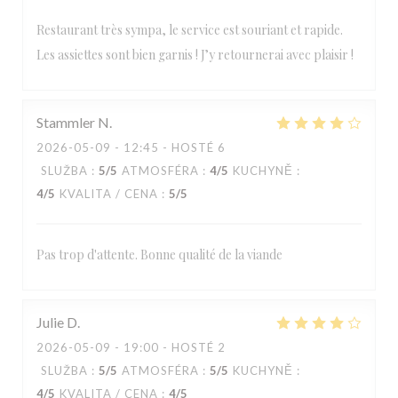
Restaurant très sympa, le service est souriant et rapide.
Les assiettes sont bien garnis ! J’y retournerai avec plaisir !
Stammler
N
2026-05-09
- 12:45 - HOSTÉ 6
SLUŽBA
:
5
/5
ATMOSFÉRA
:
4
/5
KUCHYNĚ
:
4
/5
KVALITA / CENA
:
5
/5
Pas trop d'attente. Bonne qualité de la viande
Julie
D
2026-05-09
- 19:00 - HOSTÉ 2
SLUŽBA
:
5
/5
ATMOSFÉRA
:
5
/5
KUCHYNĚ
:
4
/5
KVALITA / CENA
:
4
/5