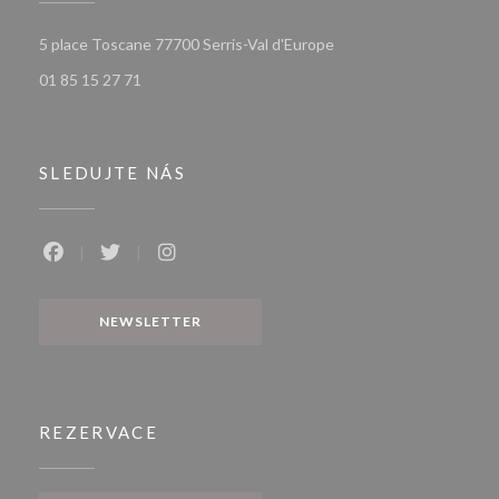
((otevře se v novém okn
5 place Toscane 77700 Serris-Val d'Europe
01 85 15 27 71
SLEDUJTE NÁS
Facebook ((otevře se v novém okně))
Twitter ((otevře se v novém okně))
Instagram ((otevře se v novém okně))
NEWSLETTER
REZERVACE