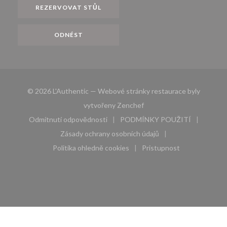
REZERVOVAT STŮL
ODNÉST
© 2026 L'Authentic — Webové stránky restaurace byly
((otevře se v novém okně))
vytvořeny
Zenchef
Odmítnutí odpovědnosti
PODMÍNKY POUŽITÍ
((otevře se v novém okně))
((otevře se v novém 
Zásady ochrany osobních údajů
((otevře se v novém okně))
Politika ohledně cookies
Pristupnost
((otevře se v novém okně))
((otevře se v novém 