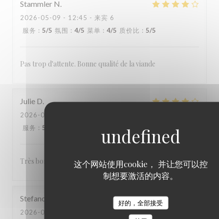
Stammler
N
2026-05-09
- 12:45 - 来宾 6
服务
:
5
/5
氛围
:
4
/5
菜单
:
4
/5
质价比
:
5
/5
Pas trop d'attente. Bonne qualité de la viande
Julie
D
2026-05-09
- 19:00 - 来宾 2
服务
:
5
/5
氛围
:
5
/5
菜单
:
4
/5
质价比
:
4
/5
Très bon à voir pour revenir un jour
这个网站使用cookie， 并让您可以控
制想要激活的内容。
Stefano
S
好的，全部接受
2026-05-03
- 20:00 - 来宾 2