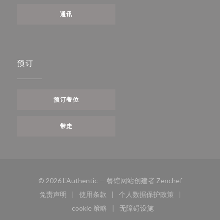
通讯
预订
预订餐位
带走
((在新窗口中
© 2026 L'Authentic — 餐馆网站创建者
Zenchef
免责声明
使用条款
个人数据保护政策
((在新窗口中打开))
((在新窗口中打开))
((在新窗口中打开))
cookie 策略
无障碍设施
((在新窗口中打开))
((在新窗口中打开))