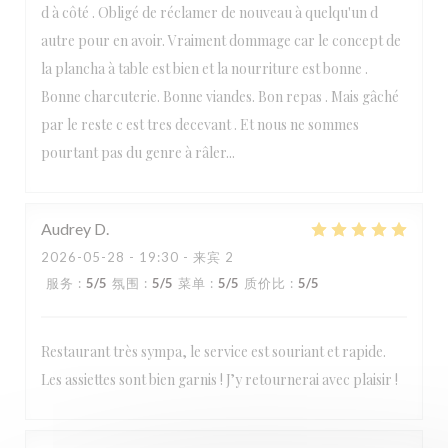
d à côté . Obligé de réclamer de nouveau à quelqu'un d
autre pour en avoir. Vraiment dommage car le concept de
la plancha à table est bien et la nourriture est bonne .
Bonne charcuterie. Bonne viandes. Bon repas . Mais gâché
par le reste c est tres decevant . Et nous ne sommes
pourtant pas du genre à râler...
Audrey
D
2026-05-28
- 19:30 - 来宾 2
服务
:
5
/5
氛围
:
5
/5
菜单
:
5
/5
质价比
:
5
/5
Restaurant très sympa, le service est souriant et rapide.
Les assiettes sont bien garnis ! J’y retournerai avec plaisir !