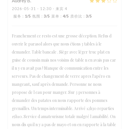
Audrey
B
2026-05-31
- 12:30 - 来宾 4
服务
:
1
/5
氛围
:
3
/5
菜单
:
4
/5
质价比
:
3
/5
Franchement ce resto est une grosse déception. Refus d
ouvrir le parasol alors que nous étions 3 tables à le
demander. Table bancale . Siège avec léger truc plat en
guise de coussin mais nos voisins de table n en avais pas car
il n y en avait pas ! Manque de communication entre les
serveurs. Pas de changement de verre apres l'apéro en
mangeant, sauf après demande. Personne ne nous
propose de l eau pour manger. Sur 3 personnes à
demander des patates on nous rapporte des pommes
grenailles. Un temps interminable. Arrivé 12h30 reparties
15h10. Service d amateurisme totale malgré l amabilité. On
nous dis qu il n y a pas de mayo et on en rapporte à la table