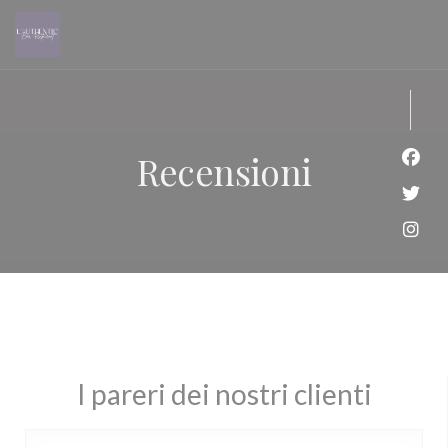
Personalizzazione delle tue scelte sui cookie
Recensioni
Face
Twitt
Inst
I pareri dei nostri clienti