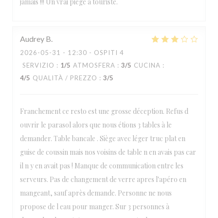
jamais !!! Un vrai piège à touriste.
Audrey
B
2026-05-31
- 12:30 - OSPITI 4
SERVIZIO
:
1
/5
ATMOSFERA
:
3
/5
CUCINA
:
4
/5
QUALITÀ / PREZZO
:
3
/5
Franchement ce resto est une grosse déception. Refus d
ouvrir le parasol alors que nous étions 3 tables à le
demander. Table bancale . Siège avec léger truc plat en
guise de coussin mais nos voisins de table n en avais pas car
il n y en avait pas ! Manque de communication entre les
serveurs. Pas de changement de verre apres l'apéro en
mangeant, sauf après demande. Personne ne nous
propose de l eau pour manger. Sur 3 personnes à