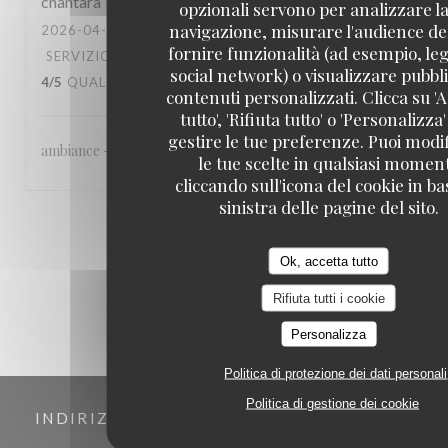
chantara
T
opzionali servono per analizzare la
navigazione, misurare l'audience del
2026-04-22
- 20:30 - OSPITI 6
fornire funzionalità (ad esempio, leg
SERVIZIO
:
4
/5
ATMOSFERA
:
4
/5
CUCINA
:
social network) o visualizzare pubbli
4
/5
QUALITÀ / PREZZO
:
4
/5
contenuti personalizzati. Clicca su 'A
tutto', 'Rifiuta tutto' o 'Personalizza
gestire le tue preferenze. Puoi modi
ambiance - accueil agréable - qualité de la cuisine
le tue scelte in qualsiasi momen
cliccando sull'icona del cookie in ba
sinistra delle pagine del sito.
1
2
3
Ok, accetta tutto
Rifiuta tutti i cookie
Personalizza
Politica di protezione dei dati personali
Politica di gestione dei cookie
INDIRIZZO