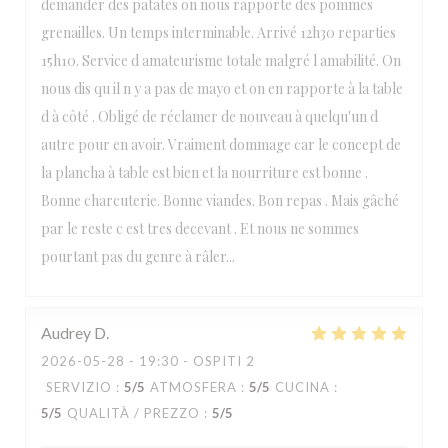
demander des patates on nous rapporte des pommes
grenailles. Un temps interminable. Arrivé 12h30 reparties
15h10. Service d amateurisme totale malgré l amabilité. On
nous dis qu il n y a pas de mayo et on en rapporte à la table
d à côté . Obligé de réclamer de nouveau à quelqu'un d
autre pour en avoir. Vraiment dommage car le concept de
la plancha à table est bien et la nourriture est bonne .
Bonne charcuterie. Bonne viandes. Bon repas . Mais gâché
par le reste c est tres decevant . Et nous ne sommes
pourtant pas du genre à râler...
Audrey
D
2026-05-28
- 19:30 - OSPITI 2
SERVIZIO
:
5
/5
ATMOSFERA
:
5
/5
CUCINA
:
5
/5
QUALITÀ / PREZZO
:
5
/5