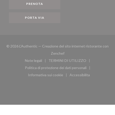
PRENOTA
PORTA VIA
© 2026 L'Authentic — Creazione del sito internet ristorante con
((apre una nuova finestra))
Zenchef
Note legali
TERMINI DI UTILIZZO
((apre una nuova finestra))
((apre una nuova finestra))
Politica di protezione dei dati personali
((apre una nuova finestra))
Informativa sui cookie
Accessibilita
((apre una nuova finestra))
((apre una nuova finest