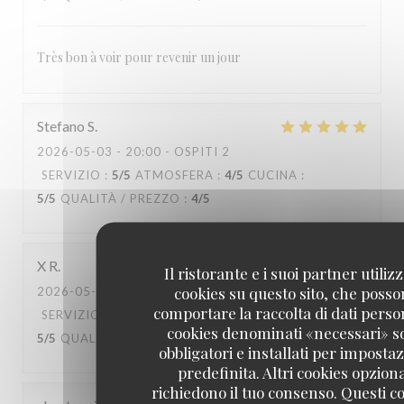
Très bon à voir pour revenir un jour
Stefano
S
2026-05-03
- 20:00 - OSPITI 2
SERVIZIO
:
5
/5
ATMOSFERA
:
4
/5
CUCINA
:
5
/5
QUALITÀ / PREZZO
:
4
/5
X
R
Il ristorante e i suoi partner utiliz
cookies su questo sito, che poss
2026-05-02
- 20:30 - OSPITI 2
comportare la raccolta di dati person
SERVIZIO
:
5
/5
ATMOSFERA
:
5
/5
CUCINA
:
cookies denominati «necessari» s
5
/5
QUALITÀ / PREZZO
:
5
/5
obbligatori e installati per imposta
predefinita. Altri cookies opziona
richiedono il tuo consenso. Questi c